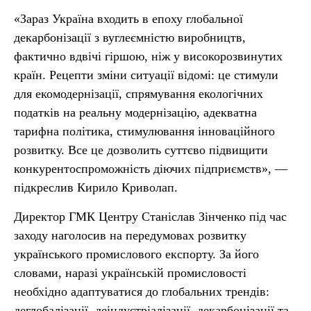
«Зараз Україна входить в епоху глобальної
декарбонізації з вуглеємністю виробництв,
фактично вдвічі гіршою, ніж у високорозвинутих
країн. Рецепти зміни ситуації відомі: це стимули
для екомодернізації, спрямування екологічних
податків на реальну модернізацію, адекватна
тарифна політика, стимулювання інноваційного
розвитку. Все це дозволить суттєво підвищити
конкурентоспроможність діючих підприємств», —
підкреслив Кирило Криволап.
Директор ГМК Центру Станіслав Зінченко під час
заходу наголосив на передумовах розвитку
українського промислового експорту. За його
словами, наразі українській промисловості
необхідно адаптуватися до глобальних трендів:
деглобалізації, деіндустріалізації, декарбонізації та