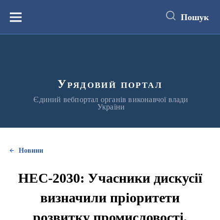
до
основного
Пошук
вмісту
Меню
Урядовий портал
Єдиний вебпортал органів виконавчої влади
України
Новини
НЕС-2030: Учасники дискусії
визначили пріоритети
розвитку промисловості,