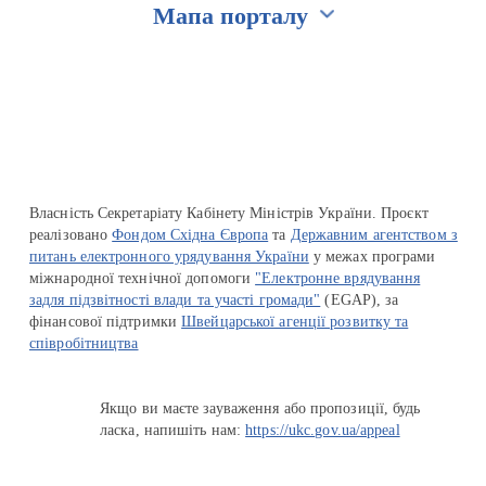
Мапа порталу
Перейти на сайт Ukraine.ua
Власність Секретаріату Кабінету Міністрів України. Проєкт
реалізовано
Фондом Східна Європа
та
Державним агентством з
питань електронного урядування України
у межах програми
міжнародної технічної допомоги
"Електронне врядування
задля підзвітності влади та участі громади"
(EGAP), за
фінансової підтримки
Швейцарської агенції розвитку та
співробітництва
Якщо ви маєте зауваження або пропозиції, будь
ласка, напишіть нам:
https://ukc.gov.ua/appeal