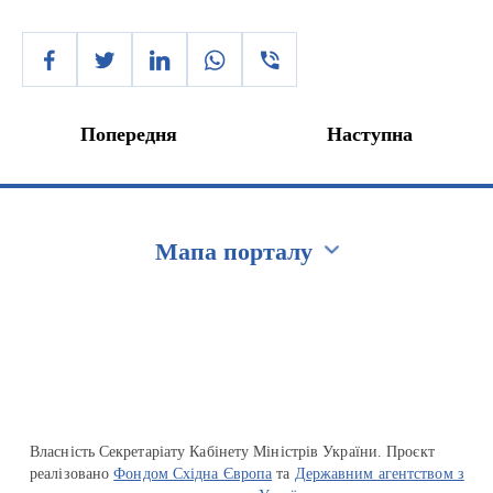
Попередня
Наступна
Мапа порталу
Перейти на сайт Ukraine.ua
Власність Секретаріату Кабінету Міністрів України. Проєкт
реалізовано
Фондом Східна Європа
та
Державним агентством з