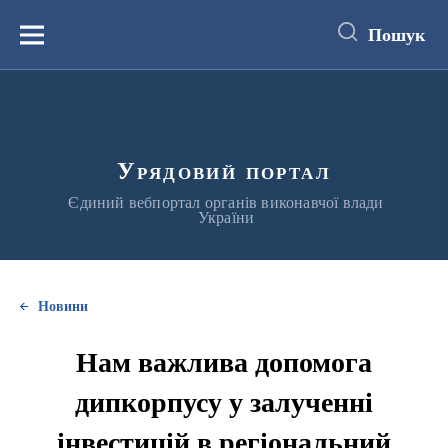
до
основного
Пошук
вмісту
Меню
Урядовий портал
Єдиний вебпортал органів виконавчої влади
України
Новини
Нам важлива допомога
дипкорпусу у залученні
інвестицій в регіональний