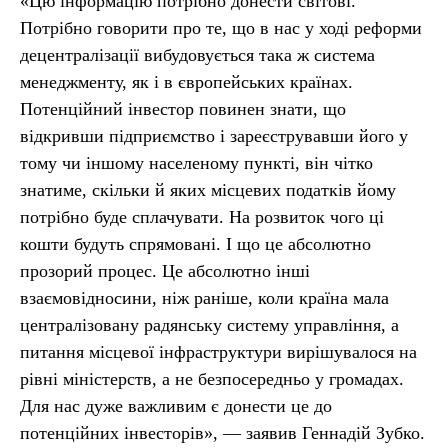
«Цю інформацію потрібно донести світові.
Потрібно говорити про те, що в нас у ході реформи
децентралізації вибудовується така ж система
менеджменту, як і в європейських країнах.
Потенційний інвестор повинен знати, що
відкривши підприємство і зареєструвавши його у
тому чи іншому населеному пункті, він чітко
знатиме, скільки й яких місцевих податків йому
потрібно буде сплачувати. На розвиток чого ці
кошти будуть спрямовані. І що це абсолютно
прозорий процес. Це абсолютно інші
взаємовідносини, ніж раніше, коли країна мала
централізовану радянську систему управління, а
питання місцевої інфраструктури вирішувалося на
рівні міністерств, а не безпосередньо у громадах.
Для нас дуже важливим є донести це до
потенційних інвесторів», — заявив Геннадій Зубко.