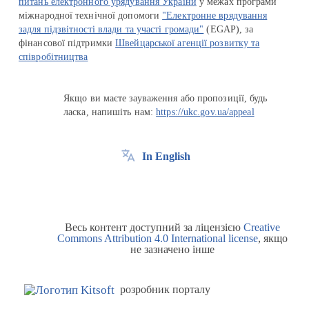
питань електронного урядування України
у межах програми
міжнародної технічної допомоги
"Електронне врядування
задля підзвітності влади та участі громади"
(EGAP), за
фінансової підтримки
Швейцарської агенції розвитку та
співробітництва
Якщо ви маєте зауваження або пропозиції, будь
ласка, напишіть нам:
https://ukc.gov.ua/appeal
In English
Весь контент доступний за ліцензією
Creative
Commons Attribution 4.0 International license
, якщо
не зазначено інше
розробник порталу