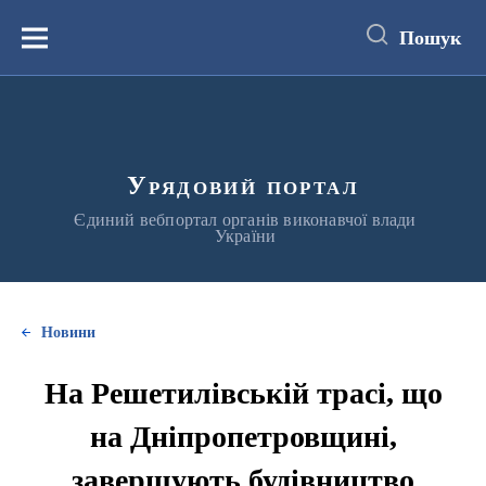
до
основного
Пошук
вмісту
Меню
Урядовий портал
Єдиний вебпортал органів виконавчої влади
України
Новини
На Решетилівській трасі, що
на Дніпропетровщині,
завершують будівництво