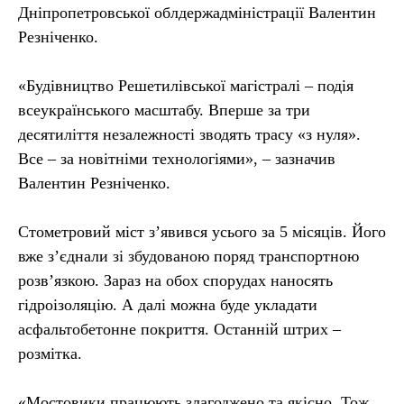
Дніпропетровської облдержадміністрації Валентин
Резніченко.
«Будівництво Решетилівської магістралі – подія
всеукраїнського масштабу. Вперше за три
десятиліття незалежності зводять трасу «з нуля».
Все – за новітніми технологіями», – зазначив
Валентин Резніченко.
Стометровий міст з’явився усього за 5 місяців. Його
вже з’єднали зі збудованою поряд транспортною
розв’язкою. Зараз на обох спорудах наносять
гідроізоляцію. А далі можна буде укладати
асфальтобетонне покриття. Останній штрих –
розмітка.
«Мостовики працюють злагоджено та якісно. Тож