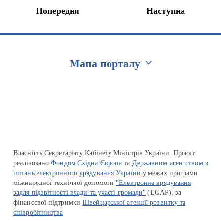
Попередня
Наступна
Мапа порталу
Перейти на сайт Ukraine.ua
Власність Секретаріату Кабінету Міністрів України. Проєкт
реалізовано
Фондом Східна Європа
та
Державним агентством з
питань електронного урядування України
у межах програми
міжнародної технічної допомоги
"Електронне врядування
задля підзвітності влади та участі громади"
(EGAP), за
фінансової підтримки
Швейцарської агенції розвитку та
співробітництва