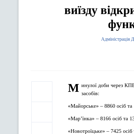
виїзду відкр
функ
Адміністрація 
М
инулої доби через КПВ
засобів:
«Майорське» – 8860 осіб та
«Мар’їнка» – 8166 осіб та 1
«Новотроїцьке» – 7425 осіб 