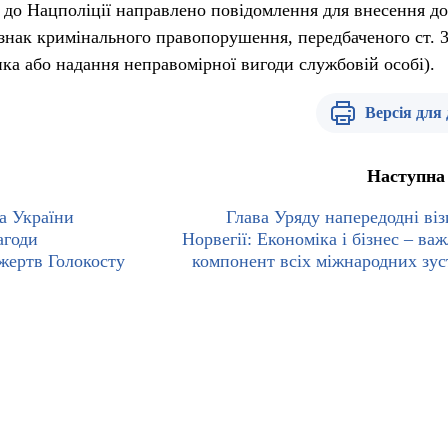
 до Нацполіції направлено повідомлення для внесення д
знак кримінального правопорушення, передбаченого ст. 
нка або надання неправомірної вигоди службовій особі).
Версія для
Наступна
а України
Глава Уряду напередодні віз
агоди
Норвегії: Економіка і бізнес – ва
жертв Голокосту
компонент всіх міжнародних зус