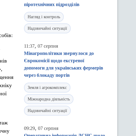
піротехнічних підрозділів
Нагляд і контроль
Надзвичайні ситуації
собів:
,
11:37
07 серпня
.
Мінагрополітики звернулося до
нів
Єврокомісії щодо екстреної
допомоги для українських фермерів
,
через блокаду портів
щення
хніку
Земля і агрокомплекс
ної
Міжнародна діяльність
Надзвичайні ситуації
таж
,
09:29
07 серпня
ичну
Оперативна інформація ДСНС щодо