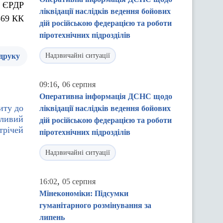
о ЄРДР
ліквідації наслідків ведення бойових
369 КК
дій російською федерацією та роботи
піротехнічних підрозділів
 друку
Надзвичайні ситуації
,
09:16
06 серпня
Оперативна інформація ДСНС щодо
иту до
ліквідації наслідків ведення бойових
жливий
дій російською федерацією та роботи
трічей
піротехнічних підрозділів
Надзвичайні ситуації
,
16:02
05 серпня
Мінекономіки: Підсумки
гуманітарного розмінування за
липень