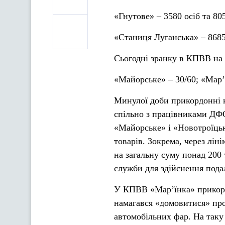
«Гнутове» – 3580 осіб та 80
«Станиця Луганська» – 8685
Сьогодні зранку в КПВВ на в
«Майорське» – 30/60; «Мар’ї
Минулої доби прикордонні 
спільно з працівниками ДФС
«Майорське» і «Новотроїць
товарів. Зокрема, через лін
на загальну суму понад 200
служби для здійснення под
У КПВВ «Мар’їнка» прикорд
намагався «домовитися» пр
автомобільних фар. На таку