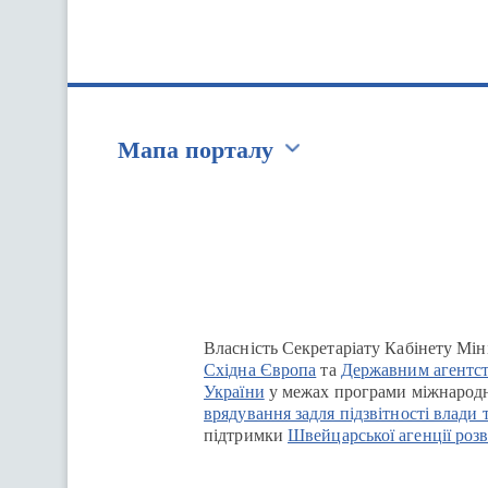
Мапа порталу
Перейти на сайт Ukraine.ua
Власність Секретаріату Кабінету Мін
Східна Європа
та
Державним агентст
України
у межах програми міжнародн
врядування задля підзвітності влади 
підтримки
Швейцарської агенції розв