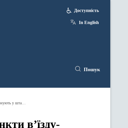
Доступність
In English
Пошук
На лінії зіткнення усі контрольні пункти в’їзду-виїзду відкрились за графіком зимового періоду та функціонують у штатному режимі
нкти в’їзду-