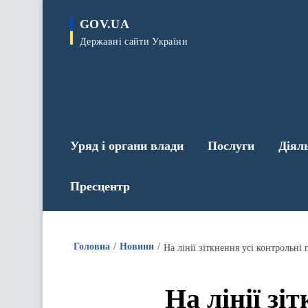
до
основного
GOV.UA
вмісту
Державні сайти України
Уряд і органи влади
Послуги
Діял
Пресцентр
Головна
Новини
На лінії зі