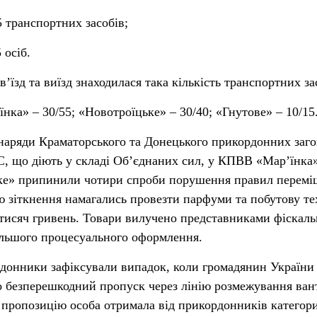
5 транспортних засобів;
 осіб.
’їзд та виїзд знаходилася така кількість транспортних за
нка» – 30/55; «Новотроїцьке» – 30/40; «Гнутове» – 10/15
наряди Краматорського та Донецького прикордонних заго
, що діють у складі Об’єднаних сил, у КПВВ «Мар’їнка»
ке» припинили чотири спроби порушення правил перемі
ію зіткнення намагались провезти парфуми та побутову те
 тисяч гривень. Товари вилучено представниками фіскаль
альшого процесуального оформлення.
онники зафіксували випадок, коли громадянин України
о безперешкодний пропуск через лінію розмежування ван
 пропозицію особа отримала від прикордонників категор