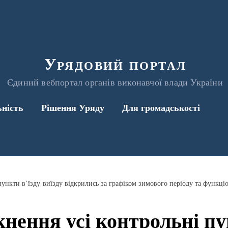
Урядовий портал
Єдиний вебпортал органів виконавчої влади України
ьність
Рішення Уряду
Для громадськості
ткнення усі контрольні пу