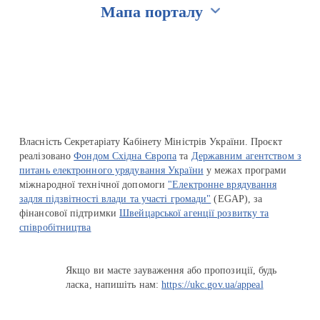
Мапа порталу
Перейти на сайт Ukraine.ua
Власність Секретаріату Кабінету Міністрів України. Проєкт
реалізовано
Фондом Східна Європа
та
Державним агентством з
питань електронного урядування України
у межах програми
міжнародної технічної допомоги
"Електронне врядування
задля підзвітності влади та участі громади"
(EGAP), за
фінансової підтримки
Швейцарської агенції розвитку та
співробітництва
Якщо ви маєте зауваження або пропозиції, будь
ласка, напишіть нам:
https://ukc.gov.ua/appeal