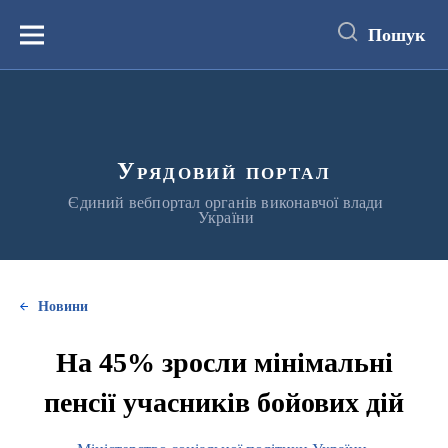
до
основного
Пошук
вмісту
Меню
Урядовий портал
Єдиний вебпортал органів виконавчої влади
України
Новини
На 45% зросли мінімальні
пенсії учасників бойових дій