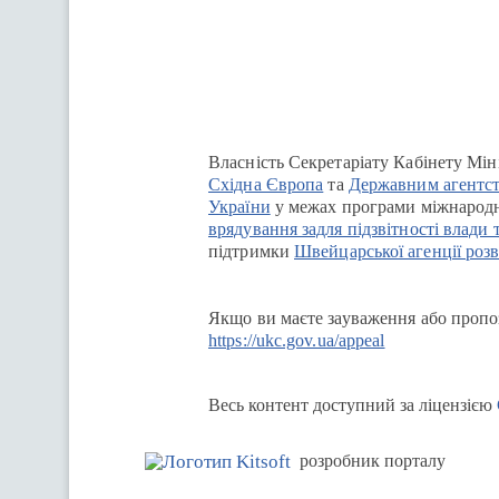
Перейти на сайт Ukraine.ua
Власність Секретаріату Кабінету Мін
Східна Європа
та
Державним агентст
України
у межах програми міжнародн
врядування задля підзвітності влади 
підтримки
Швейцарської агенції розв
Якщо ви маєте зауваження або пропоз
https://ukc.gov.ua/appeal
Весь контент доступний за ліцензією
розробник порталу