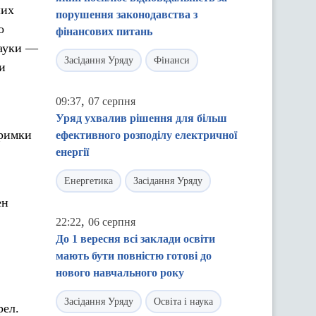
ших
порушення законодавства з
о
фінансових питань
науки —
Засідання Уряду
Фінанси
и
,
09:37
07 серпня
Уряд ухвалив рішення для більш
тримки
ефективного розподілу електричної
енергії
Енергетика
Засідання Уряду
ен
,
22:22
06 серпня
До 1 вересня всі заклади освіти
мають бути повністю готові до
нового навчального року
Засідання Уряду
Освіта і наука
рел.