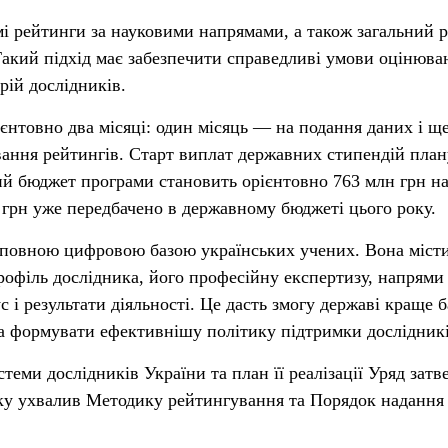
 рейтинги за науковими напрямами, а також загальний 
Такий підхід має забезпечити справедливі умови оцінюва
рій дослідників.
нтовно два місяці: один місяць — на подання даних і щ
ання рейтингів. Старт виплат державних стипендій план
ний бюджет програми становить орієнтовно 763 млн грн на
н грн уже передбачено в державному бюджеті цього року.
повною цифровою базою українських учених. Вона міст
офіль дослідника, його професійну експертизу, напрями
с і результати діяльності. Це дасть змогу державі краще 
а формувати ефективнішу політику підтримки дослідникі
еми дослідників України та план її реалізації Уряд затв
оку ухвалив Методику рейтингування та Порядок надання