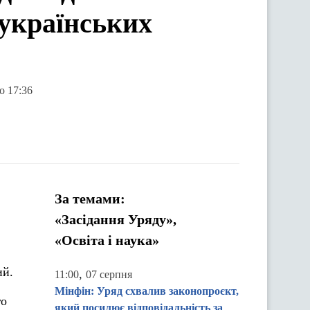
 українських
о 17:36
За темами:
«Засідання Уряду»,
«Освіта і наука»
ий.
,
11:00
07 серпня
Мінфін: Уряд схвалив законопроєкт,
го
який посилює відповідальність за