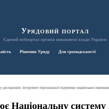
Урядовий портал
Єдиний вебпортал органів виконавчої влади України
ьність
Рішення Уряду
Для громадськості
 дослідників: інструмент персональної підтримки українських науковці
є Національну систему д