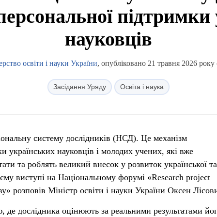
персональної підтримки
науковців
ерство освіти і науки України
, опубліковано 21 травня 2026 року 
Засідання Уряду
Освіта і наука
ональну систему дослідників (НСД). Це механізм
ки українських науковців і молодих учених, які вже
ати та роблять великий внесок у розвиток української та
оєму виступі на Національному форумі «Research project
ву» розповів Міністр освіти і науки України Оксен Лісов
ю, де дослідника оцінюють за реальними результатами йо