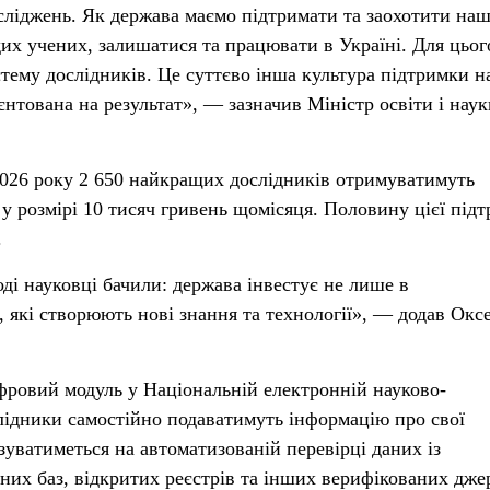
досліджень. Як держава маємо підтримати та заохотити на
дих учених, залишатися та працювати в Україні. Для цьог
тему дослідників. Це суттєво інша культура підтримки 
єнтована на результат», — зазначив Міністр освіти і наук
 2026 року 2 650 найкращих дослідників отримуватимуть
 у розмірі 10 тисяч гривень щомісяця. Половину цієї під
.
ді науковці бачили: держава інвестує не лише в
, які створюють нові знання та технології», — додав Окс
ровий модуль у Національній електронній науково-
лідники самостійно подаватимуть інформацію про свої
зуватиметься на автоматизованій перевірці даних із
их баз, відкритих реєстрів та інших верифікованих дже