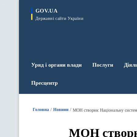
до
основного
GOV.UA
вмісту
Державні сайти України
Уряд і органи влади
Послуги
Діял
Пресцентр
Головна
Новини
МОН створює Національну систему
МОН створю