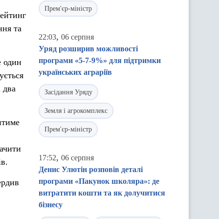
Прем'єр-міністр
рейтинг
ння та
,
22:03
06 серпня
Уряд розширив можливості
програми «5-7-9%» для підтримки
е один
українських аграріїв
ується
 два
Засідання Уряду
Земля і агрокомплекс
итиме
Прем'єр-міністр
бачити
,
17:52
06 серпня
в.
Денис Улютін розповів деталі
програми «Пакунок школяра»: де
ердив
витратити кошти та як долучитися
бізнесу