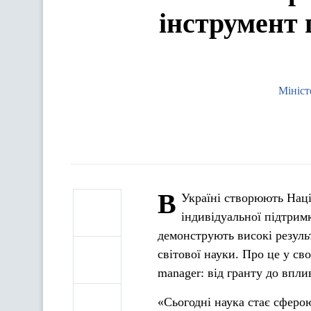
інструмент 
Мініст
В
Україні створюють Наці
індивідуальної підтрим
демонструють високі результ
світової науки. Про це у св
manager: від гранту до впли
«Сьогодні наука стає сферо