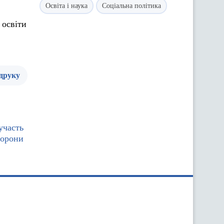
Освіта і наука
Соціальна політика
 освіти
 друку
участь
борони