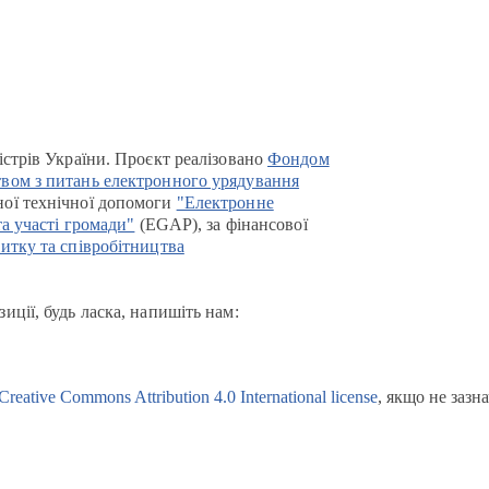
істрів України. Проєкт реалізовано
Фондом
вом з питань електронного урядування
ої технічної допомоги
"Електронне
та участі громади"
(EGAP), за фінансової
итку та співробітництва
иції, будь ласка, напишіть нам:
Creative Commons Attribution 4.0 International license
, якщо не зазн