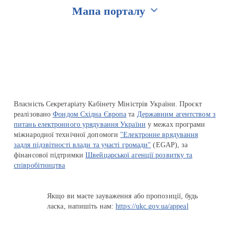
Мапа порталу
Перейти на сайт Ukraine.ua
Власність Секретаріату Кабінету Міністрів України. Проєкт
реалізовано
Фондом Східна Європа
та
Державним агентством з
питань електронного урядування України
у межах програми
міжнародної технічної допомоги
"Електронне врядування
задля підзвітності влади та участі громади"
(EGAP), за
фінансової підтримки
Швейцарської агенції розвитку та
співробітництва
Якщо ви маєте зауваження або пропозиції, будь
ласка, напишіть нам:
https://ukc.gov.ua/appeal