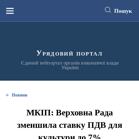
до
основного
Пошук
вмісту
Меню
Урядовий портал
Єдиний вебпортал органів виконавчої влади
України
Новини
МКІП: Верховна Рада
зменшила ставку ПДВ для
культури до 7%