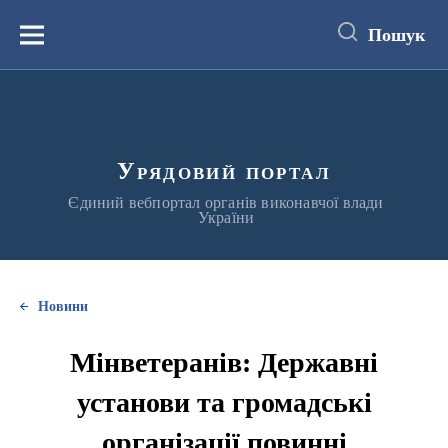
до
основного
Пошук
вмісту
Меню
Урядовий портал
Єдиний вебпортал органів виконавчої влади
України
Новини
Мінветеранів: Державні
установи та громадські
організації повинні