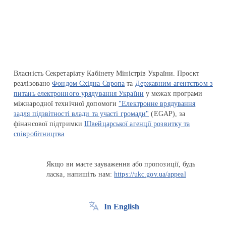
Перейти на сайт Ukraine.ua
Власність Секретаріату Кабінету Міністрів України. Проєкт
реалізовано
Фондом Східна Європа
та
Державним агентством з
питань електронного урядування України
у межах програми
міжнародної технічної допомоги
"Електронне врядування
задля підзвітності влади та участі громади"
(EGAP), за
фінансової підтримки
Швейцарської агенції розвитку та
співробітництва
Якщо ви маєте зауваження або пропозиції, будь
ласка, напишіть нам:
https://ukc.gov.ua/appeal
In English