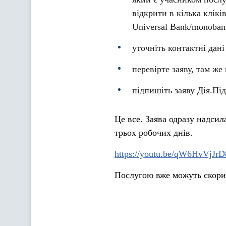
відкрити в кілька клік
Universal Bank/monoban
уточніть контактні дані
перевірте заяву, там же
підпишіть заяву Дія.Пі
Це все. Заява одразу надсил
трьох робочих днів.
https://youtu.be/qW6HvVjJrD
Послугою вже можуть скорис