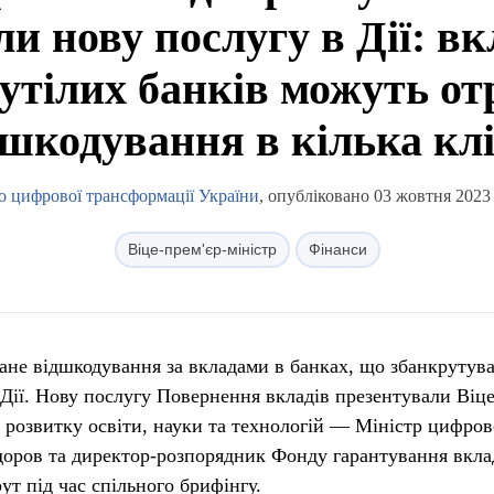
ли нову послугу в Дії: в
утілих банків можуть о
дшкодування в кілька клі
о цифрової трансформації України
, опубліковано 03 жовтня 2023 
Віце-прем'єр-міністр
Фінанси
ане відшкодування за вкладами в банках, що збанкрутува
 Дії. Нову послугу Повернення вкладів презентували Віце
, розвитку освіти, науки та технологій — Міністр цифров
оров та директор-розпорядник Фонду гарантування вкла
ут під час спільного брифінгу.