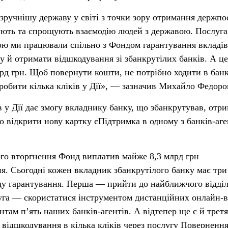
ручнішу державу у світі з точки зору отримання держпос
ть та спрощують взаємодію людей з державою. Послуга
ою ми працювали спільно з Фондом гарантування вкладів
у й отримати відшкодування зі збанкрутілих банків. А ц
лрд грн. Щоб повернути кошти, не потрібно ходити в бан
зробити кілька кліків у Дії», — зазначив Михайло Федоро
 у Дії дає змогу вкладнику банку, що збанкрутував, отр
о відкрити нову картку єПідтримка в одному з банків-аге
го вторгнення Фонд виплатив майже 8,3 млрд грн
я. Сьогодні кожен вкладник збанкрутілого банку має три 
ду гарантування. Перша — прийти до найближчого відді
уга — скористатися інструментом дистанційних онлайн-в
там п’ять наших банків-агентів. А відтепер ще є й третя
 відшкодування в кілька кліків через послугу Поверненн