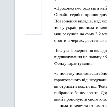
«Продовжуємо будувати найз
Онлайн-сервіси пришвидшую
Повернення вкладів, над як
змогу українцям подати заяв
млн рахунків на суму 3,2 м
стояти в чергах, достатньо 
Послуга Повернення вкладів
відшкодування на наявну аб
Фонду гарантування.
«З початку повномасштабно
гарантованого відшкодуванн
як отримати кошти від Фон
вибраного банку-агента. Др
який пропонують своїм клієн
— подати заяву та отримати