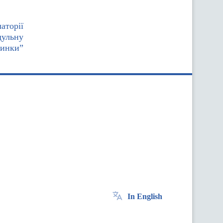
аторії
дульну
винки”
In English