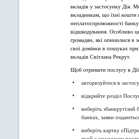
вкладів у застосунку Дія. М
вкладникам, що їхні кошти в
неплатоспроможності банку
відшкодування. Особливо це
громадян, які опинилися в 
свої домівки в пошуках пр
вкладів Світлана Рекрут.
Щоб отримати послугу в Дії
авторизуйтеся в застос
відкрийте розділ Посл
виберіть збанкрутілий 
банках, заяви подаютьс
виберіть картку єПідтри
який є учасником послу