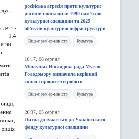
російська агресія проти культури:
луг.
росіяни пошкодили 1990 пам’яток
культурної спадщини та 2625
, дасть
об’єктів культурної інфраструктури
е — 1,4
Віце-прем'єр-міністр
Культура
ки чи
в.
,
10:17
06 серпня
имати
Мінкульт: Наглядова рада Музею
нтів
Голодомору визначила керівний
склад і пріоритети роботи
Віце-прем'єр-міністр
Культура
опції,
лення
,
20:37
05 серпня
Литва долучається до Українського
иплат,
фонду культурної спадщини
 опція
я