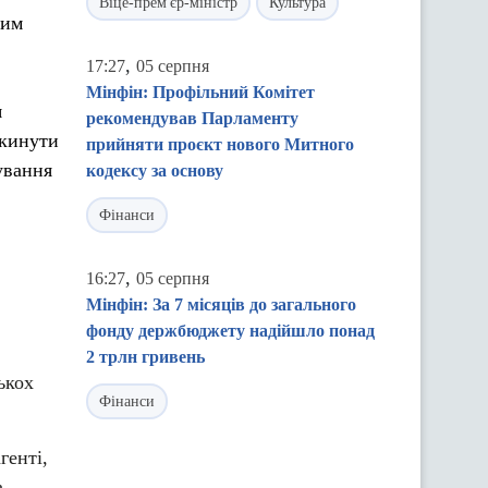
Віце-прем'єр-міністр
Культура
ким
,
17:27
05 серпня
Мінфін: Профільний Комітет
я
рекомендував Парламенту
окинути
прийняти проєкт нового Митного
ування
кодексу за основу
Фінанси
,
16:27
05 серпня
Мінфін: За 7 місяців до загального
фонду держбюджету надійшло понад
2 трлн гривень
ькох
Фінанси
генті,
а