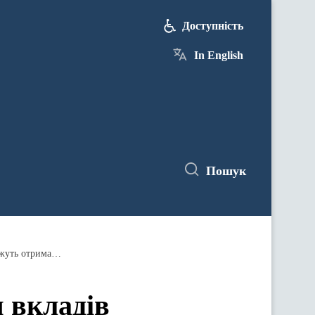
Доступність
In English
Пошук
Мінцифри та Фонд гарантування вкладів запустили нову послугу в Дії: вкладники збанкрутілих банків можуть отримати відшкодування в кілька кліків
 вкладів