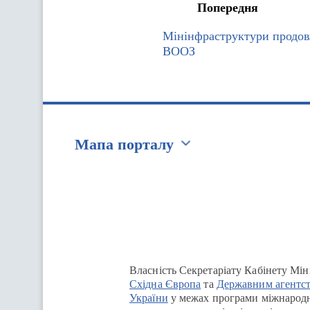
Попередня
Мінінфраструктури продов
ВООЗ
Мапа порталу
Перейти на сайт Ukraine.ua
Власність Секретаріату Кабінету Мін
Східна Європа
та
Державним агентст
України
у межах програми міжнародн