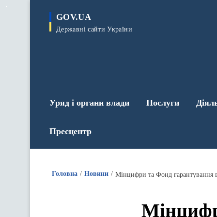
до
основного
GOV.UA
вмісту
Державні сайти України
Уряд і органи влади
Послуги
Діял
Пресцентр
Головна
Новини
Мінцифр