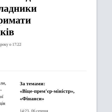
кладники
тримати
ків
року о 17:22
ли,
За темами:
-
«Віце-прем'єр-міністр»,
ої
«Фінанси»
дів
,
14:23
06 серпня