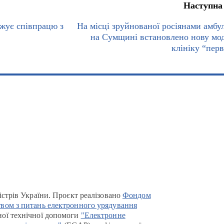
Наступна
жує співпрацю з
На місці зруйнованої росіянами амбул
на Сумщині встановлено нову мо
клініку “пер
істрів України. Проєкт реалізовано
Фондом
вом з питань електронного урядування
ої технічної допомоги
"Електронне