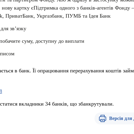
ів нову картку єПідтримка одного з банків-агентів Фонду
k, ПриватБанк, Укргазбанк, ПУМБ та Ідея Банк
 для звʼязку
 побачите суму, доступну до виплати
дписом
ається в банк. Її опрацювання перерахування коштів займ
8
татися вкладники 34 банків, що збанкрутували.
Версія для