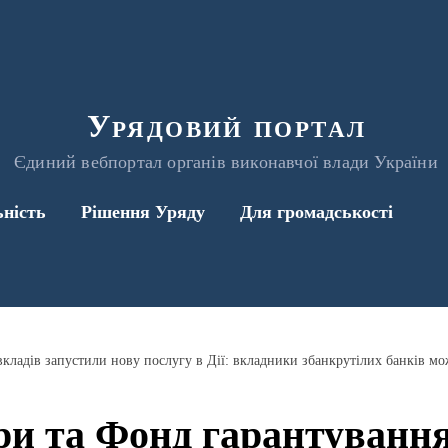
Урядовий портал
Єдиний вебпортал органів виконавчої влади України
ьність
Рішення Уряду
Для громадськості
и та Фонд гарантування