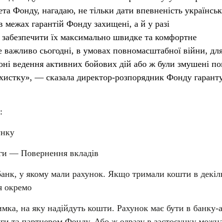
ета Фонду, нагадаю, не тільки дати впевненість українсь
 межах гарантій Фонду захищені, а й у разі
 забезпечити їх максимально швидке та комфортне
 важливо сьогодні, в умовах повномасштабної війни, дл
зоні ведення активних бойових дій або ж були змушені п
ихистку», — сказала директор-розпорядник Фонду гарант
:
унку
уги — Повернення вкладів
банк, у якому мали рахунок. Якщо тримали кошти в декіл
я окремо
мка, на яку надійдуть кошти. Рахунок має бути в банку-а
ги та партнером Фонду. Або ж одразу в застосунку можн