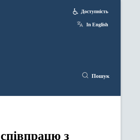
Доступність
In English
Пошук
співпрацю з