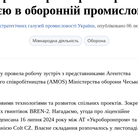
єю в оборонній промисло
 стратегічних галузей промисловості України
, опубліковано 06 л
Міжнародна діяльність
Оборона
у провела робочу зустріч з представниками Агентства
го співробітництва (AMOS) Міністерства оборони Чеськ
вими технологіями та розвиток спільних проектів. Зокре
х гвинтівок BREN-2. Нагадаємо, угода про ліцензійне
ідписана 16 липня 2024 року між АТ «Укроборонпром» та
анією Colt CZ. Власне складання розпочалось у листопаді