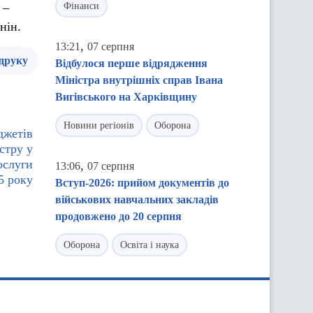
 –
Фінанси
нін.
,
13:21
07 серпня
 друку
Відбулося перше відрядження
Міністра внутрішніх справ Івана
Вигівського на Харківщину
Новини регіонів
Оборона
джетів
стру у
ослуги
,
13:06
07 серпня
25 року
Вступ-2026: прийом документів до
військових навчальних закладів
продовжено до 20 серпня
Оборона
Освіта і наука