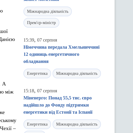
ою
Міжнародна діяльність
Прем'єр-міністр
ашої
 Данією
,
15:39
07 серпня
Німеччина передала Хмельниччині
12 одиниць енергетичного
обладнання
Енергетика
Міжнародна діяльність
. А
,
15:18
07 серпня
цю між
Міненерго: Понад 55,5 тис. євро
надійшло до Фонду підтримки
же
енергетики від Естонії та Іспанії
еському
Енергетика
Міжнародна діяльність
Чехії –