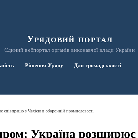
Урядовий портал
Єдиний вебпортал органів виконавчої влади України
ьність
Рішення Уряду
Для громадськості
є співпрацю з Чехією в оборонній промисловості
пром: Україна розширює 