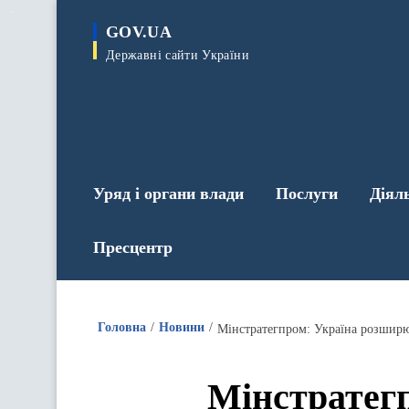
до
основного
GOV.UA
вмісту
Державні сайти України
Уряд і органи влади
Послуги
Діял
Пресцентр
Головна
Новини
Мінстратегпром: Україна розширю
Мінстратег