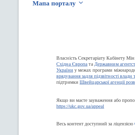
Мапа порталу
Перейти на сайт Ukraine.ua
Власність Секретаріату Кабінету Мін
Східна Європа
та
Державним агентст
України
у межах програми міжнародн
врядування задля підзвітності влади 
підтримки
Швейцарської агенції розв
Якщо ви маєте зауваження або пропоз
https://ukc.gov.ua/appeal
Весь контент доступний за ліцензією