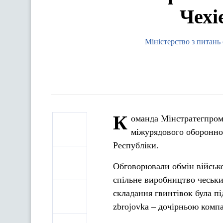
Чехі
Міністерство з питань
К
оманда Мінстратегпром
міжурядового оборонно
Республіки.
Обговорювали обмін військо
спільне виробництво чеськи
складання гвинтівок була п
zbrojovka – дочірньою комп