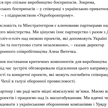
ося про спільне виробництво боєприпасів. Зокрема,
ських боєприпасів – у співпраці з українською приватн
у – з підприємством «Укроборонпрому».
исловість та Мінстратегпром є ключовими партнерами н
го міністерства. Ми цінуємо їхнє партнерство і разом з
ліч-о-пліч над низкою проектів, які допоможуть Україні
сію та поступово стати незалежною», – сказав директор
оронного співробітництва Алеш Витечка.
ання постачання критичних компонентів для виробництва
під час зустрічі обговорювали підсилення цього напрямку
сті та конкретні проекти, які можуть поглибити співпра
Чехії в галузі оборонної промисловості.
артнер і ми раді мати міцні міжгалузеві зв’язки. Маємо в
проектів і працюємо над їх масштабуванням. Ми вдячні ч
працювати з українськими оборонними компаніями і Уряду 