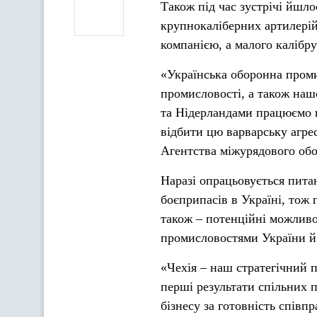
Також під час зустрічі йшл
крупнокаліберних артилерій
компанією, а малого калібр
«Українська оборонна пром
промисловості, а також нашо
та Нідерландами працюємо п
відбити цю варварську агре
Агентства міжурядового об
Наразі опрацьовується пит
боєприпасів в Україні, тож 
також – потенційні можливо
промисловостями України й 
«Чехія – наш стратегічний п
перші результати спільних 
бізнесу за готовність спів