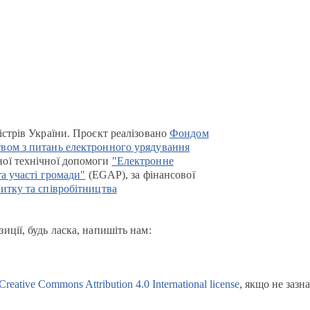
істрів України. Проєкт реалізовано
Фондом
вом з питань електронного урядування
ої технічної допомоги
"Електронне
та участі громади"
(EGAP), за фінансової
итку та співробітництва
иції, будь ласка, напишіть нам:
Creative Commons Attribution 4.0 International license
, якщо не зазн