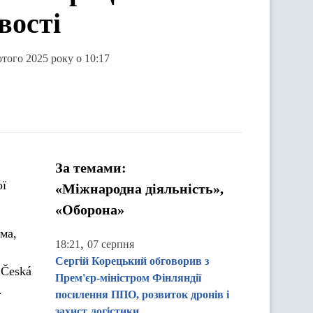
вості
ютого 2025 року о 10:17
За темами:
ої
«Міжнародна діяльність»,
«Оборона»
ма,
,
18:21
07 серпня
Сергій Корецький обговорив з
 Česká
Прем'єр-міністром Фінляндії
.
посилення ППО, розвиток дронів і
захист логістики