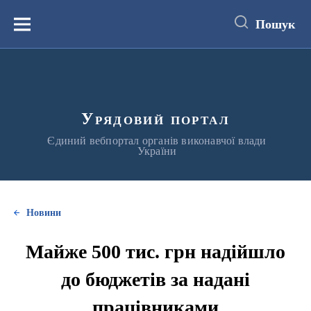
до
основного
Пошук
вмісту
Меню
Урядовий портал
Єдиний вебпортал органів виконавчої влади
України
Новини
Майже 500 тис. грн надійшло
до бюджетів за надані
працівниками