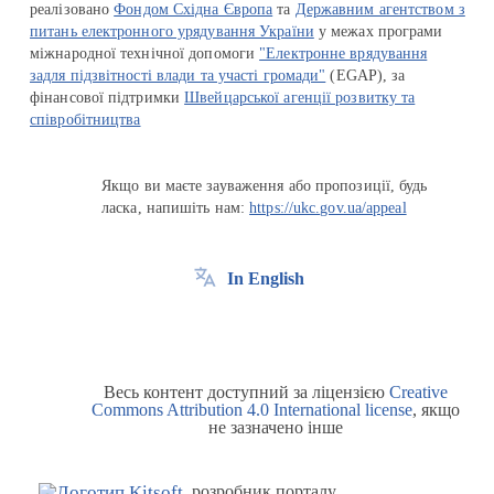
реалізовано
Фондом Східна Європа
та
Державним агентством з
питань електронного урядування України
у межах програми
міжнародної технічної допомоги
"Електронне врядування
задля підзвітності влади та участі громади"
(EGAP), за
фінансової підтримки
Швейцарської агенції розвитку та
співробітництва
Якщо ви маєте зауваження або пропозиції, будь
ласка, напишіть нам:
https://ukc.gov.ua/appeal
In English
Весь контент доступний за ліцензією
Creative
Commons Attribution 4.0 International license
, якщо
не зазначено інше
розробник порталу