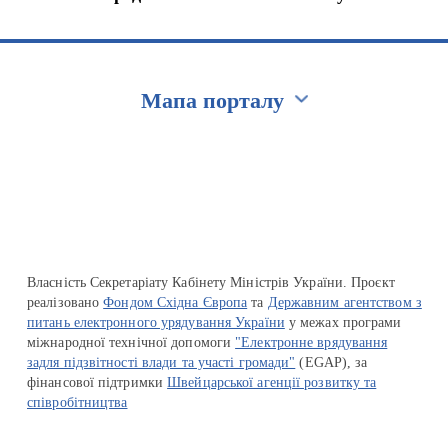
Мапа порталу
Перейти на сайт Ukraine.ua
Власність Секретаріату Кабінету Міністрів України. Проєкт
реалізовано
Фондом Східна Європа
та
Державним агентством з
питань електронного урядування України
у межах програми
міжнародної технічної допомоги
"Електронне врядування
задля підзвітності влади та участі громади"
(EGAP), за
фінансової підтримки
Швейцарської агенції розвитку та
співробітництва