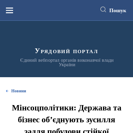
до
основного
Пошук
вмісту
Меню
Урядовий портал
Єдиний вебпортал органів виконавчої влади
України
Новини
Мінсоцполітики: Держава та
бізнес об’єднують зусилля
задля побудови стійкої