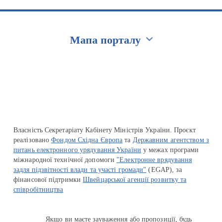
Мапа порталу
Перейти на сайт Ukraine.ua
Власність Секретаріату Кабінету Міністрів України. Проєкт
реалізовано
Фондом Східна Європа
та
Державним агентством з
питань електронного урядування України
у межах програми
міжнародної технічної допомоги
"Електронне врядування
задля підзвітності влади та участі громади"
(EGAP), за
фінансової підтримки
Швейцарської агенції розвитку та
співробітництва
Якщо ви маєте зауваження або пропозиції, будь