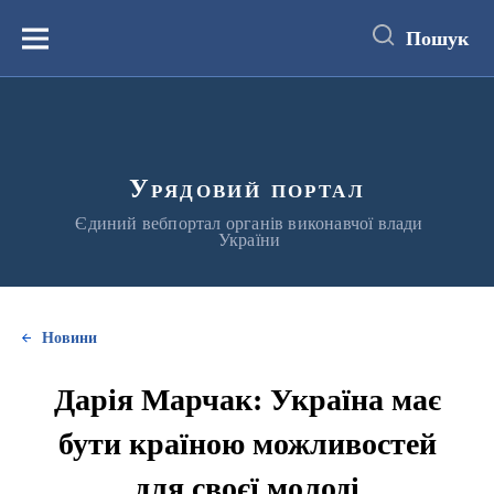
до
основного
Пошук
вмісту
Меню
Урядовий портал
Єдиний вебпортал органів виконавчої влади
України
Новини
Дарія Марчак: Україна має
бути країною можливостей
для своєї молоді