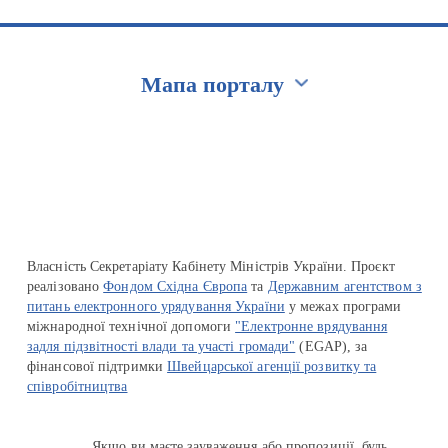
Мапа порталу
Перейти на сайт Ukraine.ua
Власність Секретаріату Кабінету Міністрів України. Проєкт
реалізовано
Фондом Східна Європа
та
Державним агентством з
питань електронного урядування України
у межах програми
міжнародної технічної допомоги
"Електронне врядування
задля підзвітності влади та участі громади"
(EGAP), за
фінансової підтримки
Швейцарської агенції розвитку та
співробітництва
Якщо ви маєте зауваження або пропозиції, будь