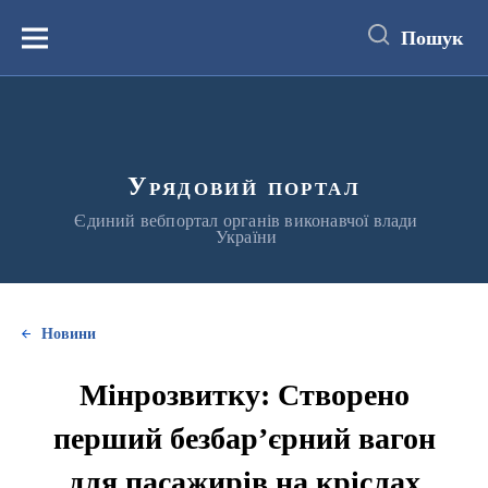
до
основного
Пошук
вмісту
Меню
Урядовий портал
Єдиний вебпортал органів виконавчої влади
України
Новини
Мінрозвитку: Створено
перший безбар’єрний вагон
для пасажирів на кріслах