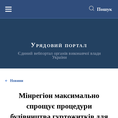
до
основного
Пошук
вмісту
Меню
Урядовий портал
Єдиний вебпортал органів виконавчої влади
України
Новини
Мінрегіон максимально
спрощує процедури
будівництва гуртожитків для