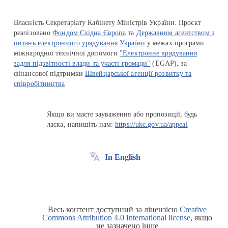
Власність Секретаріату Кабінету Міністрів України. Проєкт
реалізовано
Фондом Східна Європа
та
Державним агентством з
питань електронного урядування України
у межах програми
міжнародної технічної допомоги
"Електронне врядування
задля підзвітності влади та участі громади"
(EGAP), за
фінансової підтримки
Швейцарської агенції розвитку та
співробітництва
Якщо ви маєте зауваження або пропозиції, будь
ласка, напишіть нам:
https://ukc.gov.ua/appeal
In English
Весь контент доступний за ліцензією
Creative
Commons Attribution 4.0 International license
, якщо
не зазначено інше