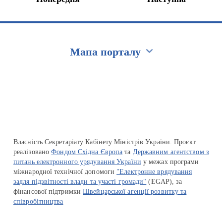
Мапа порталу
Перейти на сайт Ukraine.ua
Власність Секретаріату Кабінету Міністрів України. Проєкт
реалізовано
Фондом Східна Європа
та
Державним агентством з
питань електронного урядування України
у межах програми
міжнародної технічної допомоги
"Електронне врядування
задля підзвітності влади та участі громади"
(EGAP), за
фінансової підтримки
Швейцарської агенції розвитку та
співробітництва