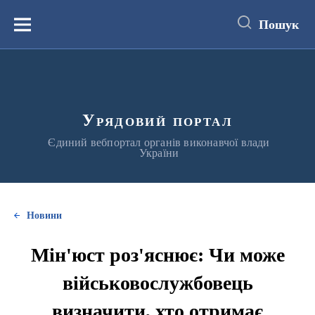
до
основного
Пошук
вмісту
Меню
Урядовий портал
Єдиний вебпортал органів виконавчої влади
України
Новини
Мін'юст роз'яснює: Чи може
військовослужбовець
визначити, хто отримає