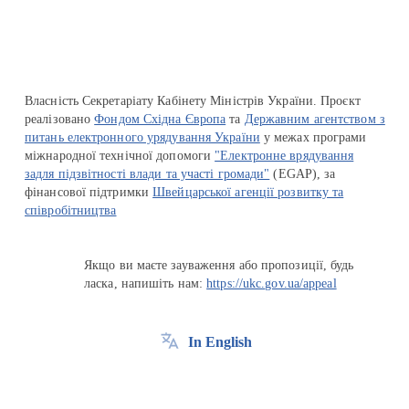
Власність Секретаріату Кабінету Міністрів України. Проєкт
реалізовано
Фондом Східна Європа
та
Державним агентством з
питань електронного урядування України
у межах програми
міжнародної технічної допомоги
"Електронне врядування
задля підзвітності влади та участі громади"
(EGAP), за
фінансової підтримки
Швейцарської агенції розвитку та
співробітництва
Якщо ви маєте зауваження або пропозиції, будь
ласка, напишіть нам:
https://ukc.gov.ua/appeal
In English