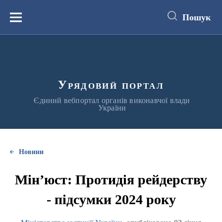
до
основного
Пошук
вмісту
Меню
Урядовий портал
Єдиний вебпортал органів виконавчої влади
України
Новини
Мін’юст: Протидія рейдерству
- підсумки 2024 року