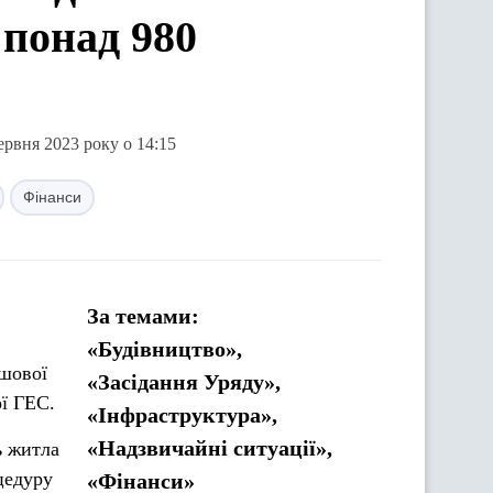
 понад 980
ервня 2023 року о 14:15
Фінанси
За темами:
«Будівництво»,
ошової
«Засідання Уряду»,
ї ГЕС.
«Інфраструктура»,
«Надзвичайні ситуації»,
ь житла
цедуру
«Фінанси»