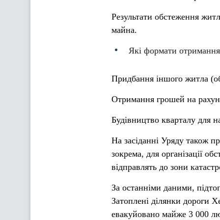
Результати обстеження житл
майна.
Які формати отримання
Придбання іншого житла (об
Отримання грошей на рахуно
Будівництво кварталу для 
На засіданні Уряду також п
зокрема, для організації о
відправлять до зони катастр
За останніми даними, підто
Затоплені ділянки дороги Хе
евакуйовано майже 3 000 лю