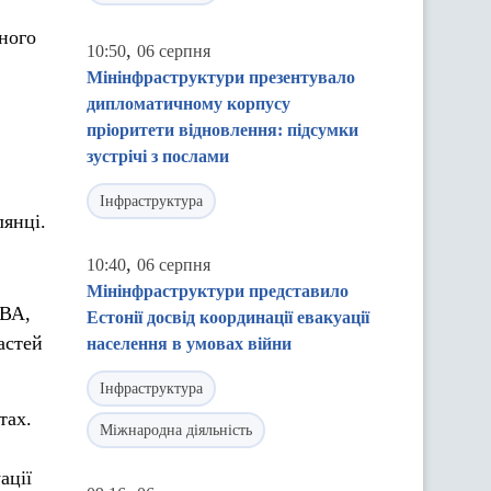
ного
,
10:50
06 серпня
Мінінфраструктури презентувало
дипломатичному корпусу
пріоритети відновлення: підсумки
зустрічі з послами
Інфраструктура
лянці.
,
10:40
06 серпня
Мінінфраструктури представило
ОВА,
Естонії досвід координації евакуації
астей
населення в умовах війни
Інфраструктура
тах.
Міжнародна діяльність
ації