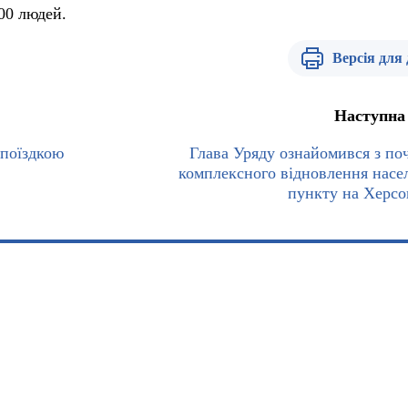
00 людей.
Версія для
Наступна
поїздкою
Глава Уряду ознайомився з по
комплексного відновлення насе
пункту на Херс