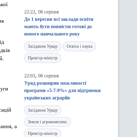
кої
,
22:22
06 серпня
До 1 вересня всі заклади освіти
ик
мають бути повністю готові до
нового навчального року
ід
Засідання Уряду
Освіта і наука
ідків
й.
Прем'єр-міністр
,
22:03
06 серпня
Уряд розширив можливості
луги
програми «5-7-9%» для підтримки
українських аграріїв
сацій
Засідання Уряду
Земля і агрокомплекс
ання, а
Прем'єр-міністр