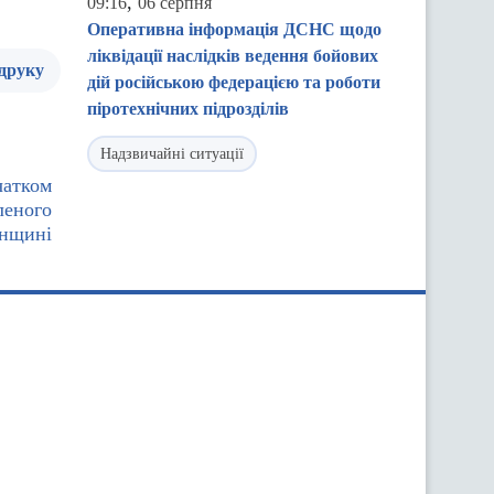
,
09:16
06 серпня
Оперативна інформація ДСНС щодо
ліквідації наслідків ведення бойових
 друку
дій російською федерацією та роботи
піротехнічних підрозділів
Надзвичайні ситуації
чатком
леного
онщині