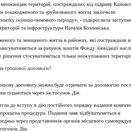
мешканцям територій, постраждалих від підриву Каховсь
и пошкодженого та зруйнованого житла закінчили
очатку осінньо-зимового періоду», - підкреслила заступн
територій та інфраструктури Наталія Козловська.
еного та знищеного житла в районах, які постраждали в
ансуватиметься за рахунок коштів Фонду ліквідації насл
це рішення стосуватиметься тільки неокупованих територі
ня грошової допомоги?
ошову допомогу можна буде отримати за допомогою пос
ви подаються через застосунок Дія.
тла до вступу в дію постійного порядку надання компен
прощена процедура. Подання заяв відбуватиметься в
редньо через представників органів місцевого самоврядув
стосунок Дія.