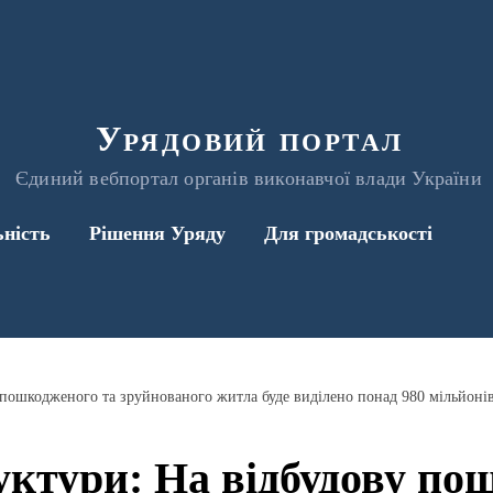
Урядовий портал
Єдиний вебпортал органів виконавчої влади України
ьність
Рішення Уряду
Для громадськості
 пошкодженого та зруйнованого житла буде виділено понад 980 мільйоні
ктури: На відбудову по