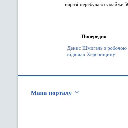
наразі перебувають майже 5
Попередня
Денис Шмигаль з робочою 
відвідав Херсонщину
Мапа порталу
Перейти на сайт Ukraine.ua