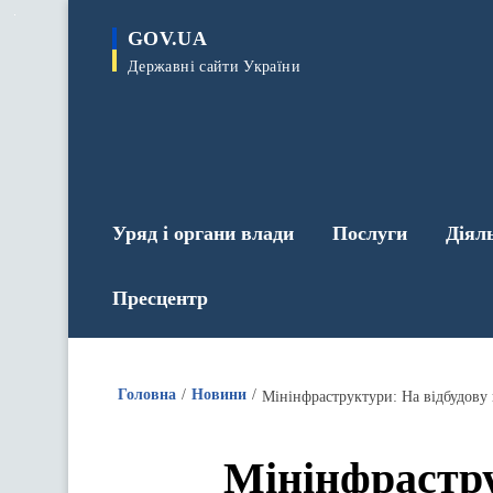
до
основного
GOV.UA
вмісту
Державні сайти України
Уряд і органи влади
Послуги
Діял
Пресцентр
Головна
Новини
Мінінфраструктури: На відбудову
Мінінфрастру