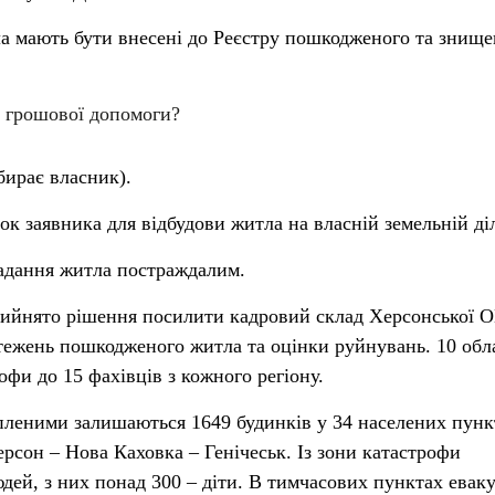
а мають бути внесені до Реєстру пошкодженого та знище
 грошової допомоги?
ирає власник).
к заявника для відбудови житла на власній земельній ді
надання житла постраждалим.
рийнято рішення посилити кадровий склад Херсонської 
бстежень пошкодженого житла та оцінки руйнувань. 10 обл
офи до 15 фахівців з кожного регіону.
пленими залишаються 1649 будинків у 34 населених пунк
рсон – Нова Каховка – Генічеськ. Із зони катастрофи
дей, з них понад 300 – діти. В тимчасових пунктах еваку