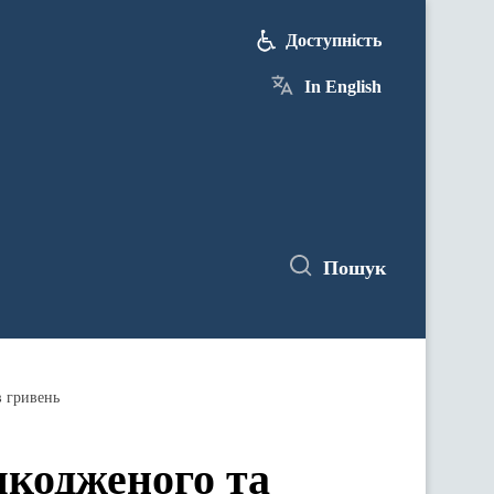
Доступність
In English
Пошук
в гривень
шкодженого та