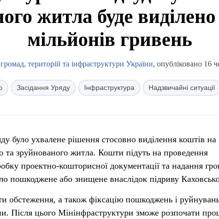
ого житла буде виділено
мільйонів гривень
 громад, територій та інфраструктури України
, опубліковано 16 ч
о
Засідання Уряду
Інфраструктура
Надзвичайні ситуації
ряду було ухвалене рішення стосовно виділення коштів на
о та зруйнованого житла. Кошти підуть на проведення
робку проектно-кошторисної документації та надання гр
ло пошкоджене або знищене внаслідок підриву Каховсько
ти обстеження, а також фіксацію пошкоджень і руйнуван
ни. Після цього Мінінфраструктури зможе розпочати про