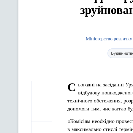
зруйнован
Міністерство розвитку
Будівництв
С
ьогодні на засіданні У
відбудову пошкодженог
технічного обстеження, роз
допомоги тим, чиє житло бу
«Комісіям необхідно провес
в максимально стислі термі