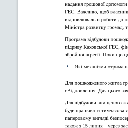
надання грошової допомоги 
ГЕС. Важливо, щоб власник
відновлювальні роботи до п
Міністра розвитку громад, 
Програма відбудови пошкодж
підриву Каховської ГЕС, фін
збройної агресії. Поки що 
Які механізми отриман
Для пошкодженого житла гр
єВідновлення. Для цього зая
Для відбудови знищеного жи
буде працювати тимчасова с
паперовому вигляді безпосе
також з 15 липня – через за