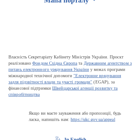
Мапа порталу
Перейти на сайт Ukraine.ua
Власність Секретаріату Кабінету Міністрів України. Проєкт
реалізовано
Фондом Східна Європа
та
Державним агентством з
питань електронного урядування України
у межах програми
міжнародної технічної допомоги
"Електронне врядування
задля підзвітності влади та участі громади"
(EGAP), за
фінансової підтримки
Швейцарської агенції розвитку та
співробітництва
Якщо ви маєте зауваження або пропозиції, будь
ласка, напишіть нам:
https://ukc.gov.ua/appeal
In English