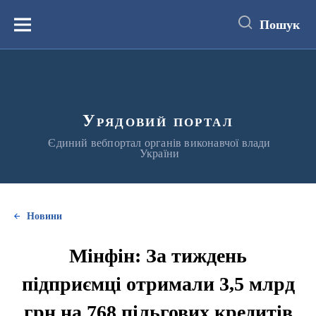
до
основного
Пошук
вмісту
Меню
Урядовий портал
Єдиний вебпортал органів виконавчої влади
України
Новини
Мінфін: За тиждень
підприємці отримали 3,5 млрд
грн на 768 пільгових кредитів