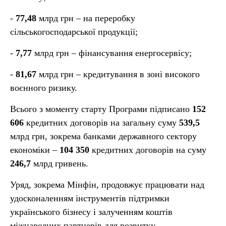
-
77,48
млрд грн – на переробку
сільськогосподарської продукції;
-
7,77
млрд грн – фінансування енергосервісу;
-
81,67
млрд грн – кредитування в зоні високого
воєнного ризику.
Всього з моменту старту Програми підписано
152
606
кредитних договорів на загальну суму
539,5
млрд грн, зокрема банками державного сектору
економіки –
104 350
кредитних договорів на суму
246,7
млрд гривень.
Уряд, зокрема Мінфін, продовжує працювати над
удосконаленням інструментів підтримки
українського бізнесу і залученням коштів
міжнародних партнерів для розвитку