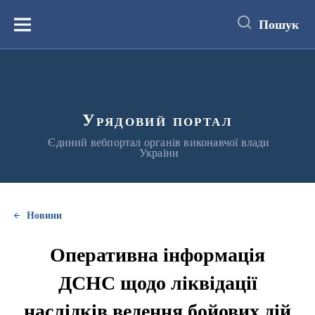
до
основного
Пошук
вмісту
Меню
Урядовий портал
Єдиний вебпортал органів виконавчої влади
України
Новини
Оперативна інформація
ДСНС щодо ліквідації
наслідків ведення бойових дій