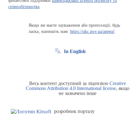
фінансової підтримки
Швейцарської агенції розвитку та
співробітництва
Якщо ви маєте зауваження або пропозиції, будь
ласка, напишіть нам:
https://ukc.gov.ua/appeal
In English
Весь контент доступний за ліцензією
Creative
Commons Attribution 4.0 International license
, якщо
не зазначено інше
розробник порталу