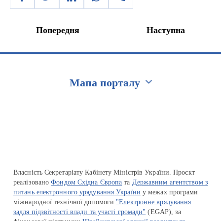
Попередня
Наступна
Мапа порталу
Перейти на сайт Ukraine.ua
Власність Секретаріату Кабінету Міністрів України. Проєкт
реалізовано
Фондом Східна Європа
та
Державним агентством з
питань електронного урядування України
у межах програми
міжнародної технічної допомоги
"Електронне врядування
задля підзвітності влади та участі громади"
(EGAP), за