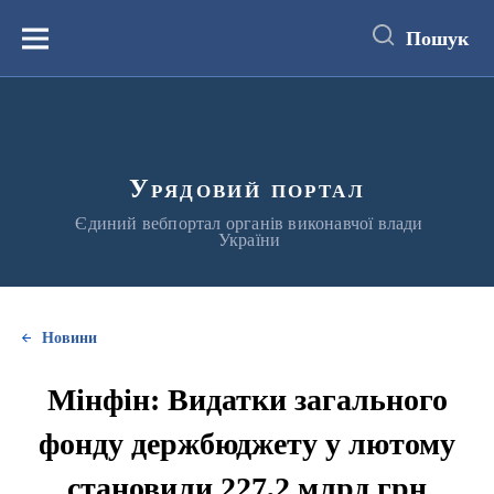
до
основного
Пошук
вмісту
Меню
Урядовий портал
Єдиний вебпортал органів виконавчої влади
України
Новини
Мінфін: Видатки загального
фонду держбюджету у лютому
становили 227,2 млрд грн