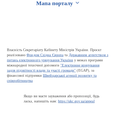
Мапа порталу
Перейти на сайт Ukraine.ua
Власність Секретаріату Кабінету Міністрів України. Проєкт
реалізовано
Фондом Східна Європа
та
Державним агентством з
питань електронного урядування України
у межах програми
міжнародної технічної допомоги
"Електронне врядування
задля підзвітності влади та участі громади"
(EGAP), за
фінансової підтримки
Швейцарської агенції розвитку та
співробітництва
Якщо ви маєте зауваження або пропозиції, будь
ласка, напишіть нам:
https://ukc.gov.ua/appeal