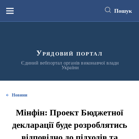
до
основного
Пошук
вмісту
Меню
Урядовий портал
Єдиний вебпортал органів виконавчої влади
України
Новини
Мінфін: Проект Бюджетної
декларації буде розроблятись
відповідно до підходів та