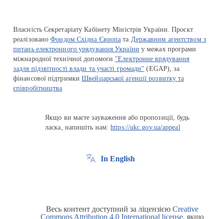
Власність Секретаріату Кабінету Міністрів України. Проєкт
реалізовано
Фондом Східна Європа
та
Державним агентством з
питань електронного урядування України
у межах програми
міжнародної технічної допомоги
"Електронне врядування
задля підзвітності влади та участі громади"
(EGAP), за
фінансової підтримки
Швейцарської агенції розвитку та
співробітництва
Якщо ви маєте зауваження або пропозиції, будь
ласка, напишіть нам:
https://ukc.gov.ua/appeal
In English
Весь контент доступний за ліцензією
Creative
Commons Attribution 4.0 International license
, якщо