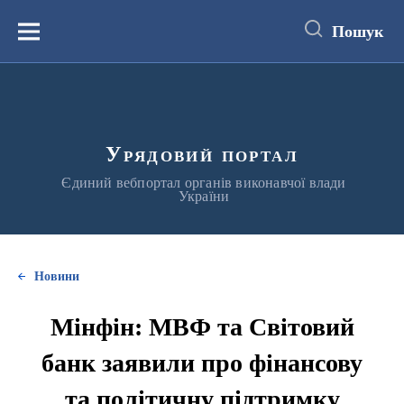
до
основного
Пошук
вмісту
Меню
Урядовий портал
Єдиний вебпортал органів виконавчої влади
України
Новини
Мінфін: МВФ та Світовий
банк заявили про фінансову
та політичну підтримку