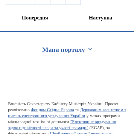
Попередня
Наступна
Мапа порталу
Перейти на сайт Ukraine.ua
Власність Секретаріату Кабінету Міністрів України. Проєкт
реалізовано
Фондом Східна Європа
та
Державним агентством з
питань електронного урядування України
у межах програми
міжнародної технічної допомоги
"Електронне врядування
задля підзвітності влади та участі громади"
(EGAP), за
фінансової підтримки
Швейцарської агенції розвитку та