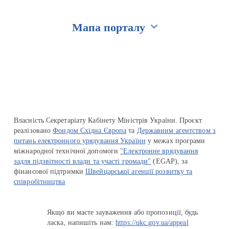
Мапа порталу
Перейти на сайт Ukraine.ua
Власність Секретаріату Кабінету Міністрів України. Проєкт
реалізовано
Фондом Східна Європа
та
Державним агентством з
питань електронного урядування України
у межах програми
міжнародної технічної допомоги
"Електронне врядування
задля підзвітності влади та участі громади"
(EGAP), за
фінансової підтримки
Швейцарської агенції розвитку та
співробітництва
Якщо ви маєте зауваження або пропозиції, будь
ласка, напишіть нам:
https://ukc.gov.ua/appeal