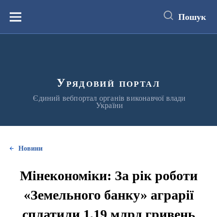
до
основного
Пошук
вмісту
Меню
Урядовий портал
Єдиний вебпортал органів виконавчої влади
України
Новини
Мінекономіки: За рік роботи
«Земельного банку» аграрії
сплатили 1,19 млрд гривень