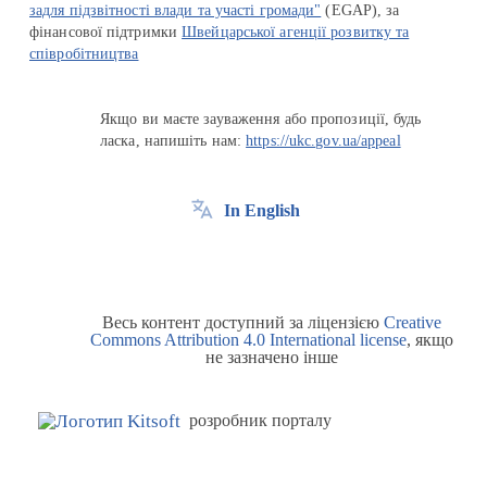
задля підзвітності влади та участі громади"
(EGAP), за
фінансової підтримки
Швейцарської агенції розвитку та
співробітництва
Якщо ви маєте зауваження або пропозиції, будь
ласка, напишіть нам:
https://ukc.gov.ua/appeal
In English
Весь контент доступний за ліцензією
Creative
Commons Attribution 4.0 International license
, якщо
не зазначено інше
розробник порталу