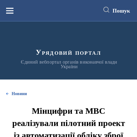
до
основного
Пошук
вмісту
Меню
Урядовий портал
Єдиний вебпортал органів виконавчої влади
України
Новини
Мінцифри та МВС
реалізували пілотний проект
із автоматизації обліку зброї