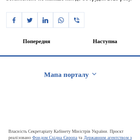
Попередня
Наступна
Мапа порталу
Перейти на сайт Ukraine.ua
Власність Секретаріату Кабінету Міністрів України. Проєкт
реалізовано
Фондом Східна Європа
та
Державним агентством з