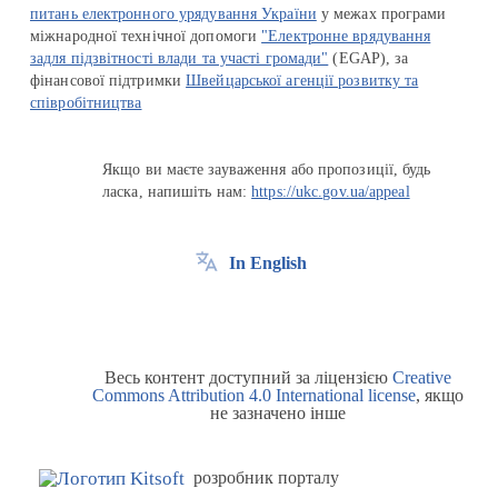
питань електронного урядування України
у межах програми
міжнародної технічної допомоги
"Електронне врядування
задля підзвітності влади та участі громади"
(EGAP), за
фінансової підтримки
Швейцарської агенції розвитку та
співробітництва
Якщо ви маєте зауваження або пропозиції, будь
ласка, напишіть нам:
https://ukc.gov.ua/appeal
In English
Весь контент доступний за ліцензією
Creative
Commons Attribution 4.0 International license
, якщо
не зазначено інше
розробник порталу