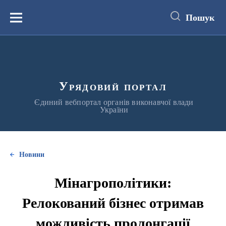
до
основного
Пошук
вмісту
Меню
Урядовий портал
Єдиний вебпортал органів виконавчої влади
України
Новини
Мінагрополітики:
Релокований бізнес отримав
можливість пролонгації