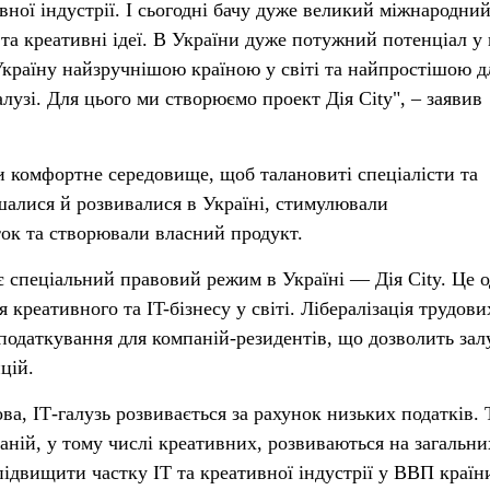
вної індустрії. І сьогодні бачу дуже великий міжнародни
та креативні ідеї. В України дуже потужний потенціал у 
Україну найзручнішою країною у світі та найпростішою д
алузі. Для цього ми створюємо проект Дія City", – заявив
комфортне середовище, щоб талановиті спеціалісти та
шалися й розвивалися в Україні, стимулювали
ок та створювали власний продукт.
спеціальний правовий режим в Україні — Дія Сity. Це о
креативного та IT-бізнесу у світі. Лібералізація трудови
оподаткування для компаній-резидентів, що дозволить зал
цій.
, IТ-галузь розвивається за рахунок низьких податків. 
аній, у тому числі креативних, розвиваються на загальни
двищити частку ІТ та креативної індустрії у ВВП країн