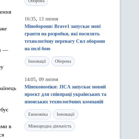
Оборона
ження
,
16:35
13 липня
Міноборони: Brave1 запускає нові
вже
гранти на розробки, які посилять
технологічну перевагу Сил оборони
на полі бою
ти —
Інновації
Оборона
ру
,
14:05
09 липня
Мінекономіки: JICA запускає новий
раїнець
проєкт для співпраці українських та
японських технологічних компаній
ебує
Економіка
Інновації
ами в
Міжнародна діяльність
ся