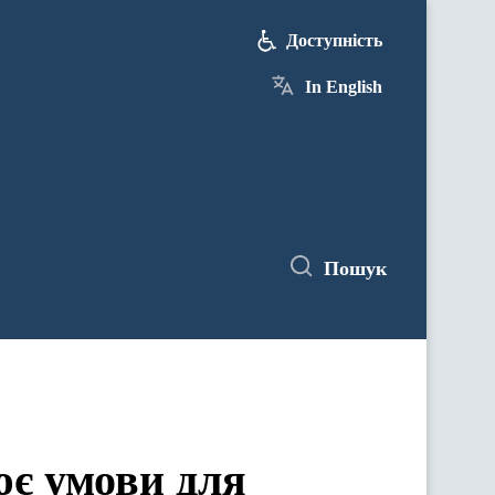
Доступність
In English
Пошук
є умови для