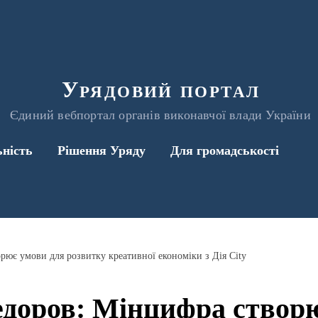
Урядовий портал
Єдиний вебпортал органів виконавчої влади України
ьність
Рішення Уряду
Для громадськості
ює умови для розвитку креативної економіки з Дія City
доров: Мінцифра створю