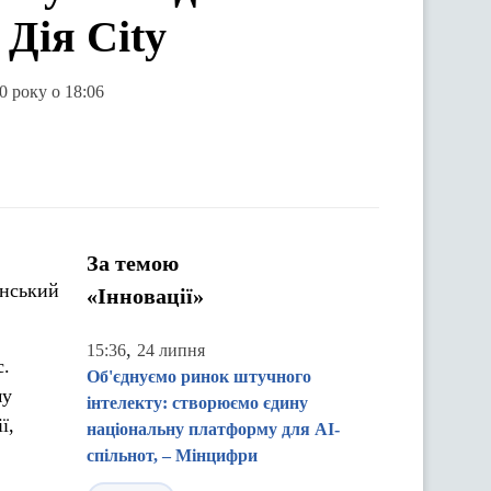
 Дія City
0 року о 18:06
За темою
їнський
«Інновації»
,
15:36
24 липня
с.
Об'єднуємо ринок штучного
му
інтелекту: створюємо єдину
ї,
національну платформу для AI-
спільнот, – Мінцифри