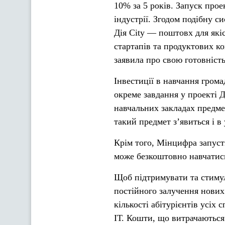
10% за 5 років. Запуск прое
індустрії. Згодом подібну 
Дія City — поштовх для які
стартапів та продуктових к
заявила про свою готовність
Інвестиції в навчання гром
окреме завдання у проекті 
навчальних закладах предме
такий предмет з’явиться і в
Крім того, Мінцифра запуст
може безкоштовно навчатись 
Щоб підтримувати та стимул
постійного залучення нових 
кількості абітурієнтів усіх
ІТ. Кошти, що витрачаються