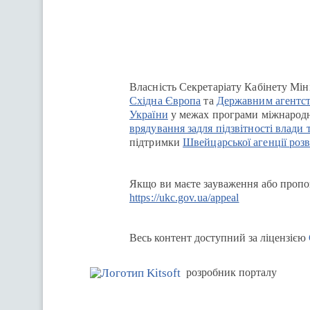
Власність Секретаріату Кабінету Мін
Східна Європа
та
Державним агентст
України
у межах програми міжнародн
врядування задля підзвітності влади 
підтримки
Швейцарської агенції розв
Якщо ви маєте зауваження або пропоз
https://ukc.gov.ua/appeal
Весь контент доступний за ліцензією
розробник порталу