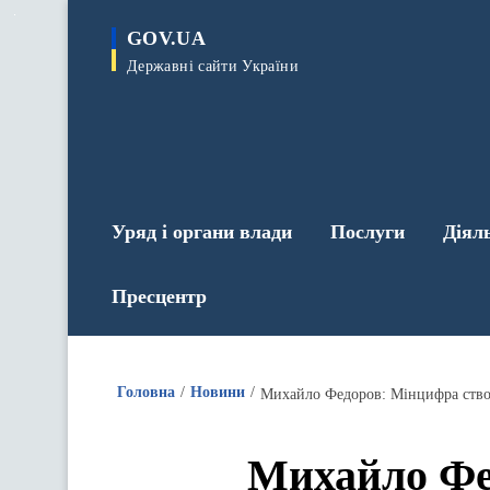
до
основного
GOV.UA
вмісту
Державні сайти України
Уряд і органи влади
Послуги
Діял
Пресцентр
Головна
Новини
Михайло Федоров: Мінцифра створ
Михайло Фе