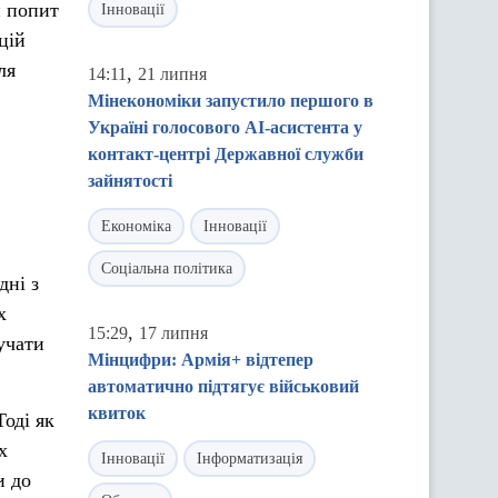
й попит
Інновації
цій
ля
,
14:11
21 липня
Мінекономіки запустило першого в
Україні голосового AI-асистента у
контакт-центрі Державної служби
зайнятості
Економіка
Інновації
Соціальна політика
дні з
х
,
15:29
17 липня
учати
Мінцифри: Армія+ відтепер
автоматично підтягує військовий
квиток
Тоді як
х
Інновації
Інформатизація
и до