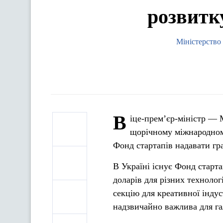
розвитку
Міністерство
В
іце-прем’єр-міністр —
щорічному міжнародном
Фонд стартапів надавати гра
В Україні існує Фонд старта
доларів для різних техноло
секцію для креативної індус
надзвичайно важлива для га