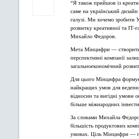
“Я також прийшов із креати
саме на український дизайн 
галузі. Ми хочемо зробити 
розвитку креативної та ІТ-г
Михайло Федоров.
Мета Мінцифри — створити 
перспективні компанії зали
загальноекономічний розвит
Для цього Мінцифра формує 
найкращих умов для ведення 
відносин та вигідні умови 
більше міжнародних інвести
За словами Михайла Федорова
більшість продуктових комп
умовах. Ціль Мінцифри — пі