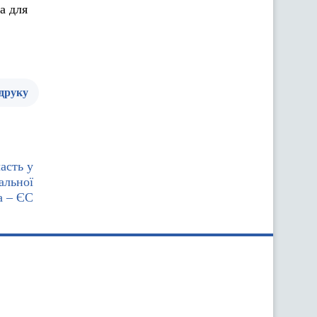
а для
 друку
асть у
альної
а – ЄС