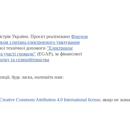
істрів України. Проєкт реалізовано
Фондом
вом з питань електронного урядування
ої технічної допомоги
"Електронне
та участі громади"
(EGAP), за фінансової
итку та співробітництва
иції, будь ласка, напишіть нам:
Creative Commons Attribution 4.0 International license
, якщо не зазн