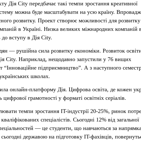
кту Дія City передбачає такі темпи зростання креативної
систему можна буде масштабувати на усю країну. Впровад
сного розвитку. Проект створює можливості для розвитку
омпаній в Україні. Низка великих міжнародних компаній 
 до вступу в Дія City.
адян — рушійна сила розвитку економіки. Розвиток осві
Дія City. Наприклад, нещодавно запустили у 76 вищих
т “Інноваційне підприємництво”. А з наступного семест
 українських школах.
ила онлайн-платформу Дія. Цифрова освіта, де кожен ук
цифрової грамотності у форматі освітніх серіалів.
ювати темпи зростання IT-індустрії 20-25%, ринок потр
кваліфікованих спеціалістів. Сьогодні 12% від загальної
 спеціальностей — це студенти, що навчаються за напрямк
 сьогодні державою на підготовку IT-фахівців, повернуть