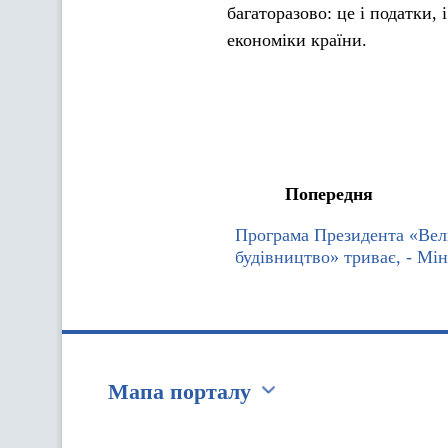
багаторазово: це і податки, 
економіки країни.
Попередня
Програма Президента «Вел
будівництво» триває, - Мін
Мапа порталу
Перейти на сайт Ukraine.ua