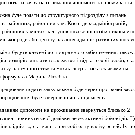
дно подати заяву на отримання допомоги на проживання.
ожна буде подати до структурного підрозділу з питань
ння районних, районних у м. Києві держадміністрацій,
, районних у містах рад, уповноваженої особи виконавчо
 міської ради або центру надання адміністративних послуг
міни будуть внесені до програмного забезпечення, також 
ю розмірів виплати в залежності від категорії особи, яка
очатку наступного тижня можна звертатись з заявами на
інформувала Марина Лазебна.
працювань подати заяву можна буде через програмні засо
опрацювання буде завершено до кінця місяця.
наданням допомоги на проживання звернуться близько 2
мушені покинути свої домівки через активні бойові дії. 
 інвалідністю, які мають при собі одну валізу речей. Їм п