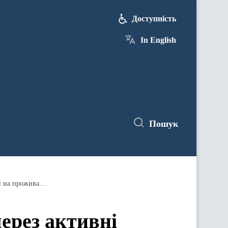
Доступність
In English
Пошук
Люди, які вимушено перемістились через активні бойові дії, отримають по 2 або 3 тисячі гривень допомоги на проживання
ерез активні