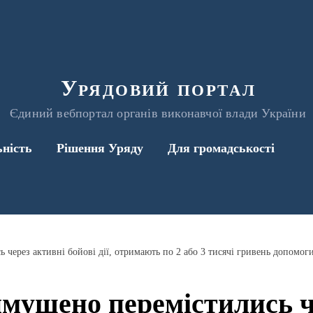
Урядовий портал
Єдиний вебпортал органів виконавчої влади України
ьність
Рішення Уряду
Для громадськості
имушено перемістились ч