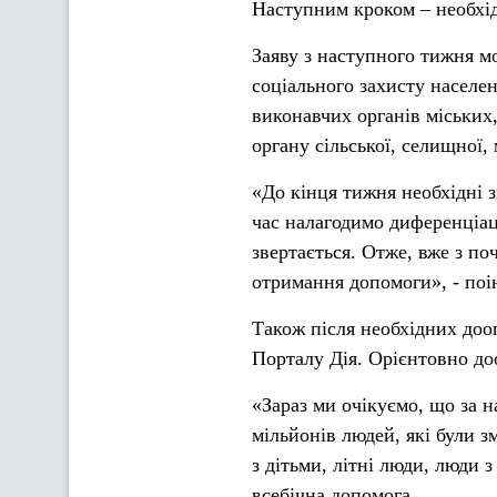
Наступним кроком – необхі
Заяву з наступного тижня м
соціального захисту населе
виконавчих органів міських
органу сільської, селищної,
«До кінця тижня необхідні з
час налагодимо диференціаці
звертається. Отже, вже з п
отримання допомоги», - по
Також після необхідних доо
Порталу Дія. Орієнтовно до
«Зараз ми очікуємо, що за 
мільйонів людей, які були з
з дітьми, літні люди, люди з
всебічна допомога.