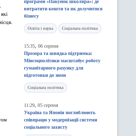
програми «Пакунок школяра»: де
.
витратити кошти та як долучитися
 які
бізнесу
місця.
Освіта і наука
Соціальна політика
,
15:35
06 серпня
Прозора та швидка підтримка:
Мінсоцполітики масштабує роботу
гуманітарного рахунку для
підготовки до зими
Соціальна політика
,
11:29
05 серпня
Україна та Японія поглиблюють
том
співпрацю у модернізації системи
соціального захисту