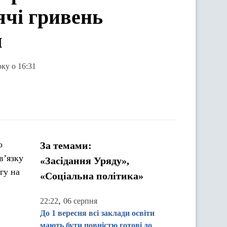
сячі гривень
я
оку о 16:31
о
За темами:
в’язку
«Засідання Уряду»,
гу на
«Соціальна політика»
,
22:22
06 серпня
До 1 вересня всі заклади освіти
мають бути повністю готові до