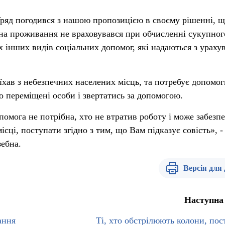
ряд погодився з нашою пропозицією в своєму рішенні, 
на проживання не враховувався при обчисленні сукупног
іх інших видів соціальних допомог, які надаються з урах
їхав з небезпечних населених місць, та потребує допомог
о переміщені особи і звертатись за допомогою.
помога не потрібна, хто не втратив роботу і може забезп
ісці, поступати згідно з тим, що Вам підказує совість», -
ебна.
Версія для
Наступна
ання
Ті, хто обстрілюють колони, пос