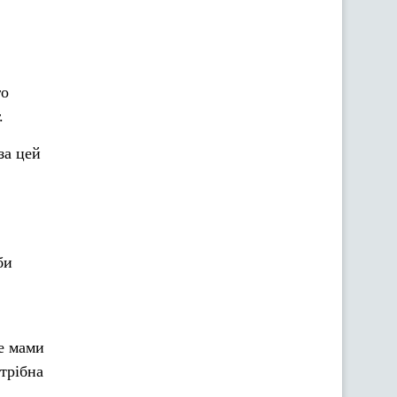
го
.
за цей
би
Це мами
отрібна