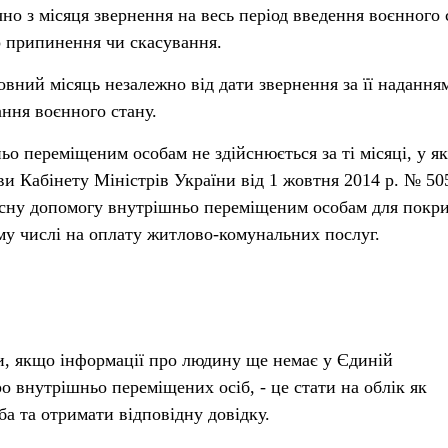
но з місяця звернення на весь період введення воєнного 
о припинення чи скасування.
вний місяць незалежно від дати звернення за її надання
ння воєнного стану.
о переміщеним особам не здійснюється за ті місяці, у я
ви Кабінету Міністрів України від 1 жовтня 2014 р. № 50
сну допомогу внутрішньо переміщеним особам для покри
му числі на оплату житлово-комунальних послуг.
и, якщо інформації про людину ще немає у Єдиній
о внутрішньо переміщених осіб, - це стати на облік як
а та отримати відповідну довідку.