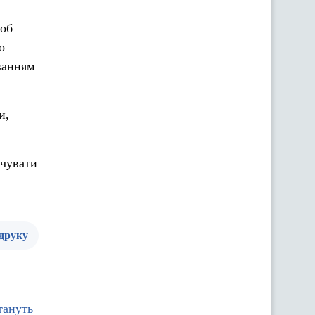
щоб
о
уванням
и,
ечувати
 друку
тануть