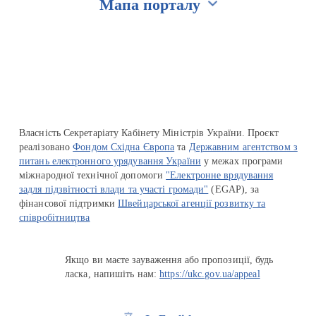
Мапа порталу
Перейти на сайт Ukraine.ua
Власність Секретаріату Кабінету Міністрів України. Проєкт
реалізовано
Фондом Східна Європа
та
Державним агентством з
питань електронного урядування України
у межах програми
міжнародної технічної допомоги
"Електронне врядування
задля підзвітності влади та участі громади"
(EGAP), за
фінансової підтримки
Швейцарської агенції розвитку та
співробітництва
Якщо ви маєте зауваження або пропозиції, будь
ласка, напишіть нам:
https://ukc.gov.ua/appeal