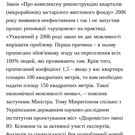
Закон «Про комплексну реконструкцію кварталів
(мікрорайонів) застарілого житлового фонду» 2006
року виявився неефективним і так і не запустив
процес реновації «хрущовок» на практиці.
«Ухвалений у 2006 році закон не дає можливості
вирішити проблему. Перша причина – в ньому
прописано обов'язкову згоду на переселення всіх
100% людей, які проживають там. Крім того,
прописаний коефіцієнт 1,5 – якщо у вас квартира
площею 100 квадратних метрів, то вам необхідно
надати площу 150 квадратних метрів. Такої
економічної можливості немає», – пояснив
заступник Міністра. Тому Мінрегіоном спільно з
Українським державним науково-дослідним
інститутом проектування міст «Діпромісто» імені
Ю. Білоконя та за активної участі експертів,
фахівців та громадськості був розроблений новий