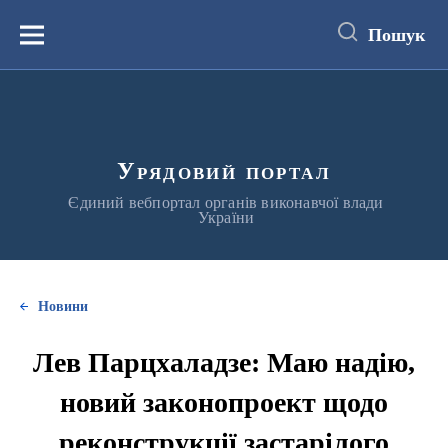
до
основного
Пошук
вмісту
Меню
Урядовий портал
Єдиний вебпортал органів виконавчої влади
України
Новини
Лев Парцхаладзе: Маю надію,
новий законопроект щодо
реконструкції застарілого