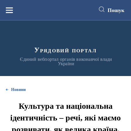
до
основного
Пошук
вмісту
Меню
Урядовий портал
Єдиний вебпортал органів виконавчої влади
України
Новини
Культура та національна
ідентичність – речі, які маємо
розвивати, як велика країна,