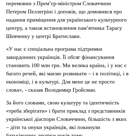
перемовин з Прем’єр-міністром Словаччини
Петером Пеллегріні і доповів, що домовився про
надання приміщення для українського культурного
центру, а також встановлення пам’ятника Тарасу
Шевченку у центрі Братислави.
«У нас є спеціальна програма підтримки
закордонних українців. Її обсяг фінансування
становить 100 млн грн. Ми велика країна, і у нас є
багато речей, які маємо розвивати – і в політиці, і в
економіці, і в культурі. Для мене це не просто
слова», - сказав Володимир Гройсман.
За його словами, свою культуру та ідентичність
«треба зберігати» і брати приклад з представників
української діаспори Словаччини, більшість з яких
– діти та онуки українців, які покинули
батьківщину десятки років тому.