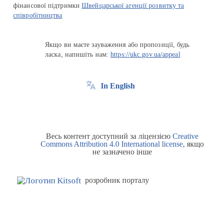
фінансової підтримки
Швейцарської агенції розвитку та
співробітництва
Якщо ви маєте зауваження або пропозиції, будь
ласка, напишіть нам:
https://ukc.gov.ua/appeal
In English
Весь контент доступний за ліцензією
Creative
Commons Attribution 4.0 International license
, якщо
не зазначено інше
розробник порталу