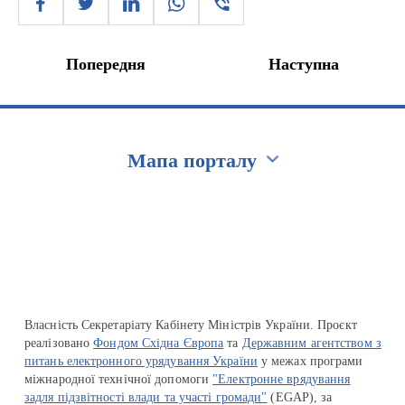
Попередня
Наступна
Мапа порталу
Перейти на сайт Ukraine.ua
Власність Секретаріату Кабінету Міністрів України. Проєкт
реалізовано
Фондом Східна Європа
та
Державним агентством з
питань електронного урядування України
у межах програми
міжнародної технічної допомоги
"Електронне врядування
задля підзвітності влади та участі громади"
(EGAP), за