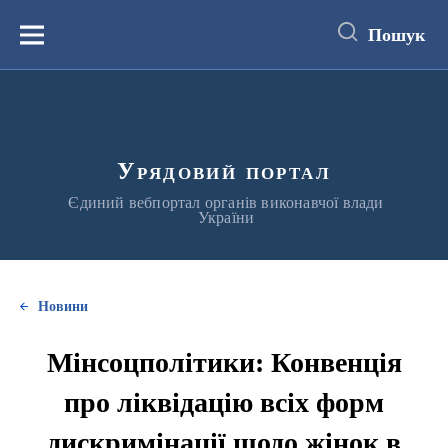
до
основного
Пошук
вмісту
Меню
Урядовий портал
Єдиний вебпортал органів виконавчої влади
України
Новини
Мінсоцполітики: Конвенція
про ліквідацію всіх форм
дискримінації щодо жінок в