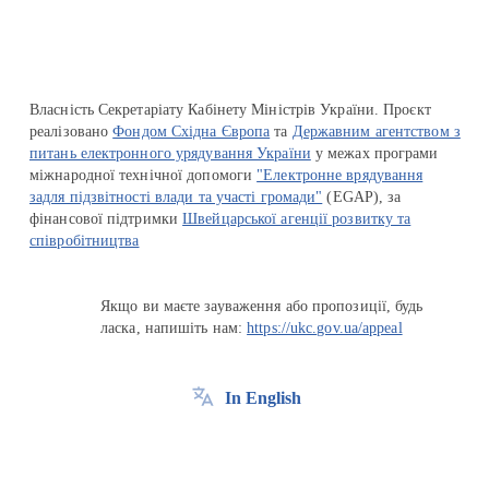
Власність Секретаріату Кабінету Міністрів України. Проєкт
реалізовано
Фондом Східна Європа
та
Державним агентством з
питань електронного урядування України
у межах програми
міжнародної технічної допомоги
"Електронне врядування
задля підзвітності влади та участі громади"
(EGAP), за
фінансової підтримки
Швейцарської агенції розвитку та
співробітництва
Якщо ви маєте зауваження або пропозиції, будь
ласка, напишіть нам:
https://ukc.gov.ua/appeal
In English