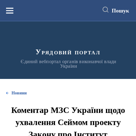
до
основного
Пошук
вмісту
Меню
Урядовий портал
Єдиний вебпортал органів виконавчої влади
України
Новини
Коментар МЗС України щодо
ухвалення Сеймом проекту
Закону про Інститут