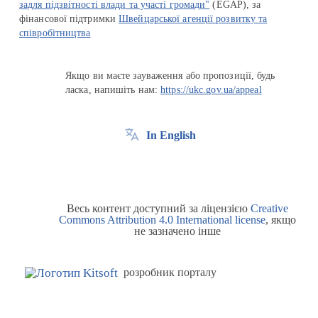
задля підзвітності влади та участі громади"
(EGAP), за
фінансової підтримки
Швейцарської агенції розвитку та
співробітництва
Якщо ви маєте зауваження або пропозиції, будь
ласка, напишіть нам:
https://ukc.gov.ua/appeal
In English
Весь контент доступний за ліцензією
Creative
Commons Attribution 4.0 International license
, якщо
не зазначено інше
розробник порталу