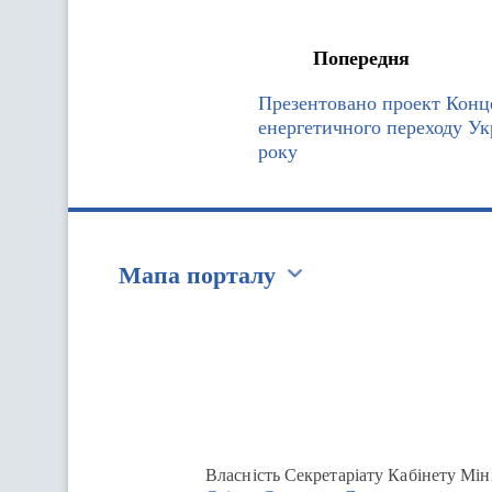
Попередня
Презентовано проект Конце
енергетичного переходу Ук
року
Мапа порталу
Перейти на сайт Ukraine.ua
Власність Секретаріату Кабінету Мін