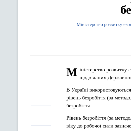
бе
Міністерство розвитку екон
М
іністерство розвитку е
щодо даних Державної 
В Україні використовуються 
рівень безробіття (за метод
безробіття.
Рівень безробіття (за мето
віку до робочої сили зазначе