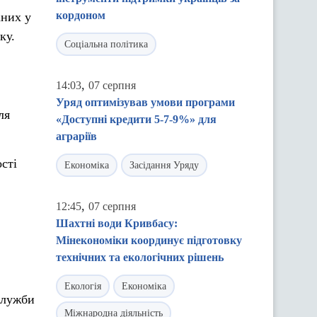
кордоном
аних у
ку.
Соціальна політика
,
14:03
07 серпня
Уряд оптимізував умови програми
ля
«Доступні кредити 5-7-9%» для
аграріїв
сті
Економіка
Засідання Уряду
,
12:45
07 серпня
Шахтні води Кривбасу:
Мінекономіки координує підготовку
технічних та екологічних рішень
Екологія
Економіка
служби
Міжнародна діяльність