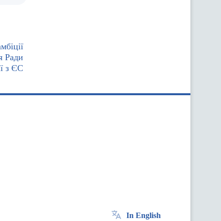
мбіції
я Ради
ї з ЄС
In English