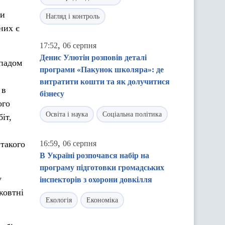
ти
Нагляд і контроль
них є
,
17:52
06 серпня
Денис Улютін розповів деталі
опадом
програми «Пакунок школяра»: де
витратити кошти та як долучитися
 в
бізнесу
ого
Освіта і наука
Соціальна політика
іт,
,
 такого
16:59
06 серпня
В Україні розпочався набір на
програму підготовки громадських
у
інспекторів з охорони довкілля
 жовтні
Екологія
Економіка