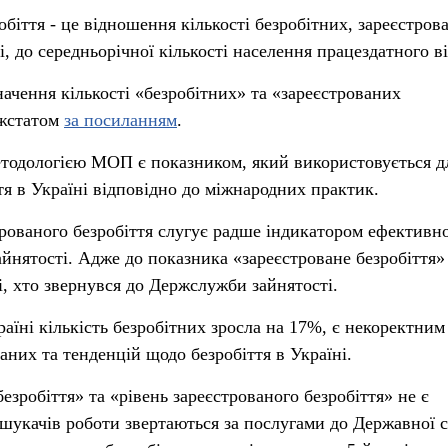
обіття - це відношення кількості безробітних, зареєстров
, до середньорічної кількості населення працездатного ві
ачення кількості «безробітних» та «зареєстрованих
ржстатом
за посиланням
.
методологією МОП є показником, який використовується д
тя в Україні відповідно до міжнародних практик.
трованого безробіття слугує радше індикатором ефективно
йнятості. Адже до показника «зареєстроване безробіття»
і, хто звернувся до Держслужби зайнятості.
країні кількість безробітних зросла на 17%, є некоректним
аних та тенденцій щодо безробіття в Україні.
езробіття» та «рівень зареєстрованого безробіття» не є
шукачів роботи звертаються за послугами до Державної 