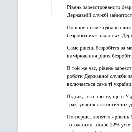
Рівень зареєстрованого безр
Державній службі зайнятості
Порівняння методології визн
безробітних» надається Де
Саме рівень безробіття за 
вимірювання рівня безробіт
В той же час, рівень зареєс
роботи Державної служби за
включається саме ті українц
Відтак, теза про те, що в У
трактування статистичних д
По-перше, поняття «рівень б
тотожними. Лише 22% усіх 