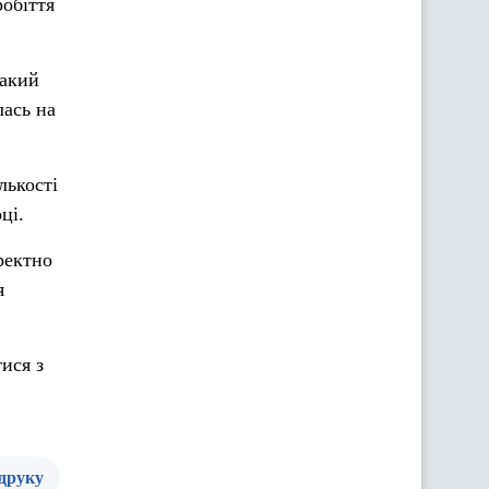
робіття
такий
лась на
лькості
ці.
ректно
я
ися з
 друку