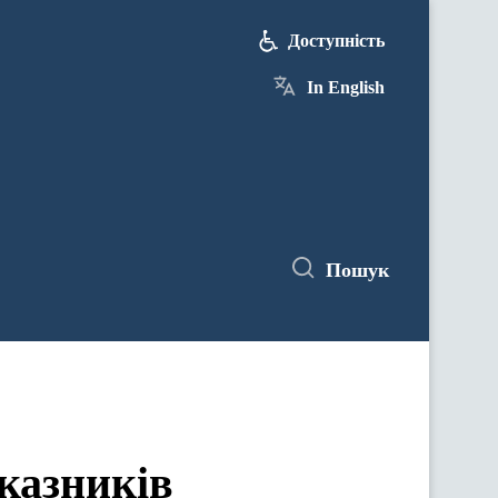
Доступність
In English
Пошук
казників