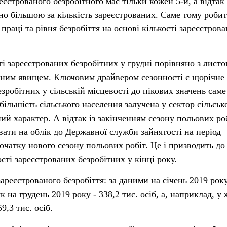
реєстрованого безробітного має тільки кожен 5-й, а відтак
чно більшою за кількість зареєстрованих. Саме тому роби
раці та рівня безробіття на основі кількості зареєстрова
ті зареєстрованих безробітних у грудні порівняно з лист
нним явищем. Ключовим драйвером сезонності є щорічне
зробітних у сільській місцевості до пікових значень саме
ільшість сільського населення залучена у сектор сільськ
ий характер. А відтак із закінченням сезону польових роб
вати на облік до Державної служби зайнятості на період
очатку нового сезону польових робіт. Це і призводить до
сті зареєстрованих безробітних у кінці року.
ареєстрованого безробіття: за даними на січень 2019 рок
як на грудень 2019 року - 338,2 тис. осіб, а, наприклад, у
9,3 тис. осіб.