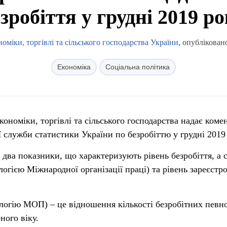
зробіття у грудні 2019 р
оміки, торгівлі та сільського господарства України
, опублікован
Економіка
Соціальна політика
кономіки, торгівлі та сільського господарства надає коме
служби статистики України по безробіттю у грудні 2019 
два показники, що характеризують рівень безробіття, а 
ологією Міжнародної організації праці) та рівень зареєстр
дологію МОП) – це відношення кількості безробітних певн
ного віку.