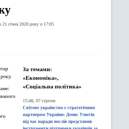
оку
о 21 січня 2020 року о 17:05
нтар
За темами:
року.
«Економіка»,
«Соціальна політика»
саме:
ованого
,
15:48
07 серпня
Світове українство є стратегічним
партнером України: Денис Улютін
ого
під час наради послів представив
інструменти підтримки українців за