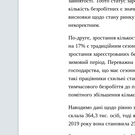
зайнятості. Тобто статус за
кількість безробітних є зна
висновки щодо стану ринку п
некоректним.
По-друге, зростання кількос
на 17% є традиційним сезо
зростання зареєстрованих бе
зимовий період. Переважна б
господарства, що має сезонн
такі працівники схильні ста
тимчасового безробіття до п
помітного збільшення кілько
Наводимо дані щодо рівню з
склала 364,3 тис. осіб, тоді 
2019 року вона становила 25