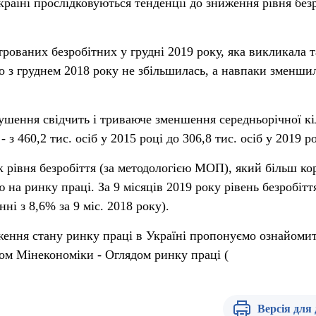
країні прослідковуються тенденції до зниження рівня без
трованих безробітних у грудні 2019 року, яка викликала 
о з груднем 2018 року не збільшилась, а навпаки зменши
рушення свідчить і триваюче зменшення середньорічної кі
 з 460,2 тис. осіб у 2015 році до 306,8 тис. осіб у 2019 ро
к рівня безробіття (за методологією МОП), який більш ко
 на ринку праці. За 9 місяців 2019 року рівень безробітт
ні з 8,6% за 9 міс. 2018 року).
ження стану ринку праці в Україні пропонуємо ознайомит
ом Мінекономіки - Оглядом ринку праці (
Версія для