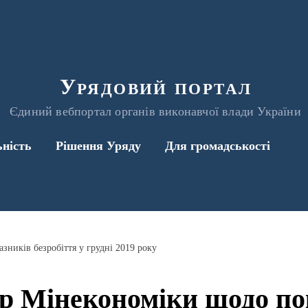
Урядовий портал
Єдиний вебпортал органів виконавчої влади України
ьність
Рішення Уряду
Для громадськості
ників безробіття у грудні 2019 року
р Мінекономіки щодо по