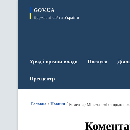
до
основного
GOV.UA
вмісту
Державні сайти України
Уряд і органи влади
Послуги
Діял
Пресцентр
Головна
Новини
Коментар Мінекономіки щодо показ
Комента