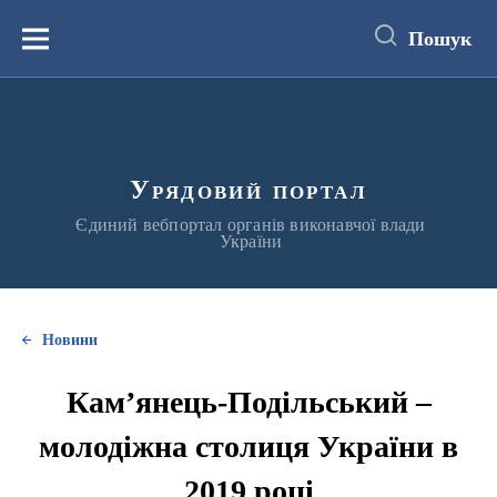
до
основного
Пошук
вмісту
Меню
Урядовий портал
Єдиний вебпортал органів виконавчої влади
України
Новини
Кам’янець-Подільський –
молодіжна столиця України в
2019 році