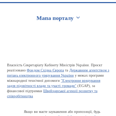
Мапа порталу
Перейти на сайт Ukraine.ua
Власність Секретаріату Кабінету Міністрів України. Проєкт
реалізовано
Фондом Східна Європа
та
Державним агентством з
питань електронного урядування України
у межах програми
міжнародної технічної допомоги
"Електронне врядування
задля підзвітності влади та участі громади"
(EGAP), за
фінансової підтримки
Швейцарської агенції розвитку та
співробітництва
Якщо ви маєте зауваження або пропозиції, будь