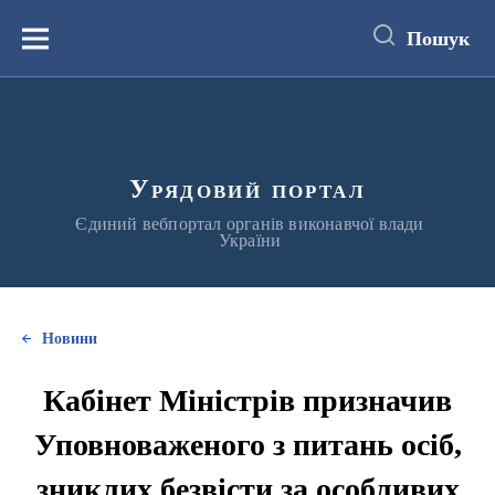
до
основного
Пошук
вмісту
Меню
Урядовий портал
Єдиний вебпортал органів виконавчої влади
України
Новини
Кабінет Міністрів призначив
Уповноваженого з питань осіб,
зниклих безвісти за особливих