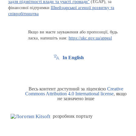
задля підзвітності влади та участі громади"
(EGAP), за
фінансової підтримки
Швейцарської агенції розвитку та
співробітництва
Якщо ви маєте зауваження або пропозиції, будь
ласка, напишіть нам:
https://ukc.gov.ua/appeal
In English
Весь контент доступний за ліцензією
Creative
Commons Attribution 4.0 International license
, якщо
не зазначено інше
розробник порталу