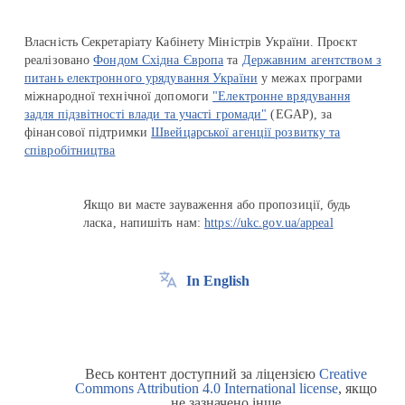
Власність Секретаріату Кабінету Міністрів України. Проєкт
реалізовано
Фондом Східна Європа
та
Державним агентством з
питань електронного урядування України
у межах програми
міжнародної технічної допомоги
"Електронне врядування
задля підзвітності влади та участі громади"
(EGAP), за
фінансової підтримки
Швейцарської агенції розвитку та
співробітництва
Якщо ви маєте зауваження або пропозиції, будь
ласка, напишіть нам:
https://ukc.gov.ua/appeal
In English
Весь контент доступний за ліцензією
Creative
Commons Attribution 4.0 International license
, якщо
не зазначено інше