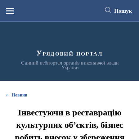
до
основного
Пошук
вмісту
Меню
Урядовий портал
Єдиний вебпортал органів виконавчої влади
України
Новини
Інвестуючи в реставрацію
культурних обʼєктів, бізнес
робить внесок у збереження