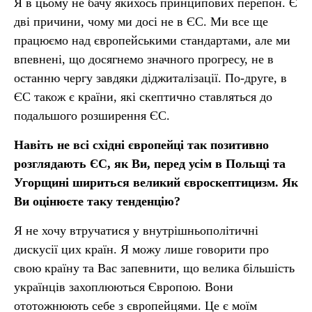
Я в цьому не бачу якихось принципових перепон. Є
дві причини, чому ми досі не в ЄС. Ми все ще
працюємо над європейськими стандартами, але ми
впевнені, що досягнемо значного прогресу, не в
останню чергу завдяки діджиталізації. По-друге, в
ЄС також є країни, які скептично ставляться до
подальшого розширення ЄС.
Навіть не всі східні європейці так позитивно
розглядають ЄС, як Ви, перед усім в Польщі та
Угорщині шириться великий євроскептицизм. Як
Ви оцінюєте таку тенденцію?
Я не хочу втручатися у внутрішньополітичні
дискусії цих країн. Я можу лише говорити про
свою країну та Вас запевнити, що велика більшість
українців захоплюються Європою. Вони
ототожнюють себе з європейцями. Це є моїм