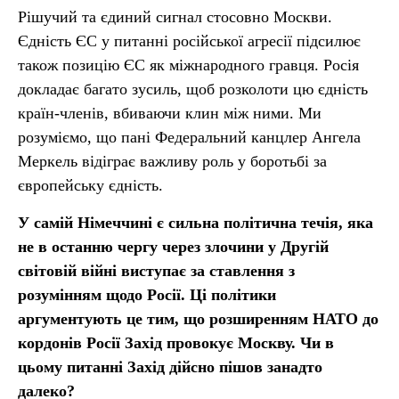
Рішучий та єдиний сигнал стосовно Москви.
Єдність ЄС у питанні російської агресії підсилює
також позицію ЄС як міжнародного гравця. Росія
докладає багато зусиль, щоб розколоти цю єдність
країн-членів, вбиваючи клин між ними. Ми
розуміємо, що пані Федеральний канцлер Ангела
Меркель відіграє важливу роль у боротьбі за
європейську єдність.
У самій Німеччині є сильна політична течія, яка
не в останню чергу через злочини у Другій
світовій війні виступає за ставлення з
розумінням щодо Росії. Ці політики
аргументують це тим, що розширенням НАТО до
кордонів Росії Захід провокує Москву. Чи в
цьому питанні Захід дійсно пішов занадто
далеко?