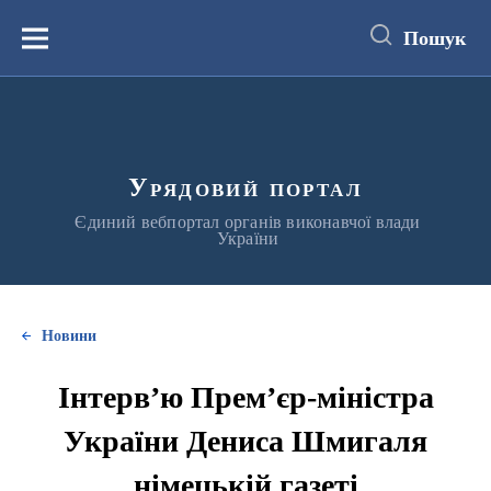
до
основного
Пошук
вмісту
Меню
Урядовий портал
Єдиний вебпортал органів виконавчої влади
України
Новини
Інтерв’ю Прем’єр-міністра
України Дениса Шмигаля
німецькій газеті