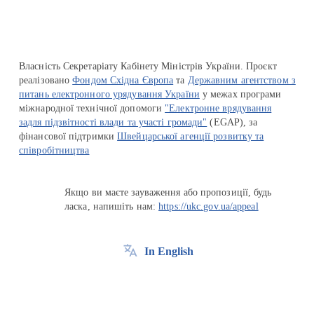
Власність Секретаріату Кабінету Міністрів України. Проєкт
реалізовано
Фондом Східна Європа
та
Державним агентством з
питань електронного урядування України
у межах програми
міжнародної технічної допомоги
"Електронне врядування
задля підзвітності влади та участі громади"
(EGAP), за
фінансової підтримки
Швейцарської агенції розвитку та
співробітництва
Якщо ви маєте зауваження або пропозиції, будь
ласка, напишіть нам:
https://ukc.gov.ua/appeal
In English