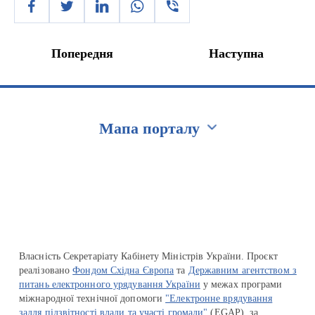
Попередня
Наступна
Мапа порталу
Перейти на сайт Ukraine.ua
Власність Секретаріату Кабінету Міністрів України. Проєкт
реалізовано
Фондом Східна Європа
та
Державним агентством з
питань електронного урядування України
у межах програми
міжнародної технічної допомоги
"Електронне врядування
задля підзвітності влади та участі громади"
(EGAP), за