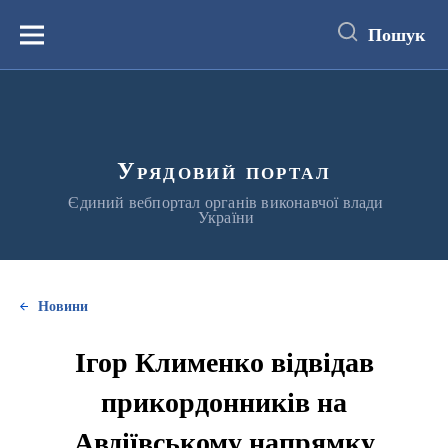
до
основного
Пошук
вмісту
Меню
Урядовий портал
Єдиний вебпортал органів виконавчої влади
України
Новини
Ігор Клименко відвідав
прикордонників на
Авдіївському напрямку