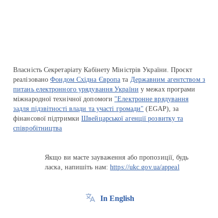
Перейти на сайт Ukraine.ua
Власність Секретаріату Кабінету Міністрів України. Проєкт
реалізовано
Фондом Східна Європа
та
Державним агентством з
питань електронного урядування України
у межах програми
міжнародної технічної допомоги
"Електронне врядування
задля підзвітності влади та участі громади"
(EGAP), за
фінансової підтримки
Швейцарської агенції розвитку та
співробітництва
Якщо ви маєте зауваження або пропозиції, будь
ласка, напишіть нам:
https://ukc.gov.ua/appeal
In English