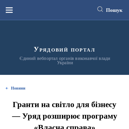
до
основного
Пошук
вмісту
Меню
Урядовий портал
Єдиний вебпортал органів виконавчої влади
України
Новини
Гранти на світло для бізнесу
— Уряд розширює програму
«Власна справа»