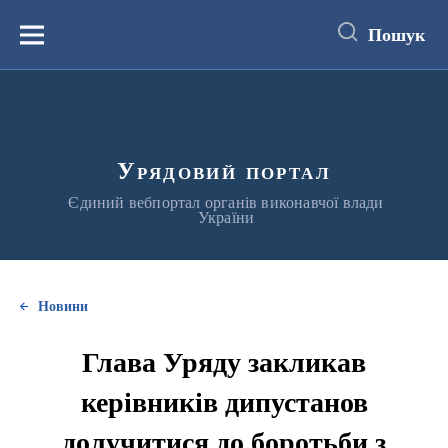
до
основного
Пошук
вмісту
Меню
Урядовий портал
Єдиний вебпортал органів виконавчої влади
України
Новини
Глава Уряду закликав
керівників дипустанов
долучитися до боротьби з