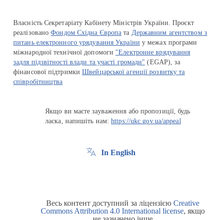
Власність Секретаріату Кабінету Міністрів України. Проєкт
реалізовано
Фондом Східна Європа
та
Державним агентством з
питань електронного урядування України
у межах програми
міжнародної технічної допомоги
"Електронне врядування
задля підзвітності влади та участі громади"
(EGAP), за
фінансової підтримки
Швейцарської агенції розвитку та
співробітництва
Якщо ви маєте зауваження або пропозиції, будь
ласка, напишіть нам:
https://ukc.gov.ua/appeal
In English
Весь контент доступний за ліцензією
Creative
Commons Attribution 4.0 International license
, якщо
не зазначено інше