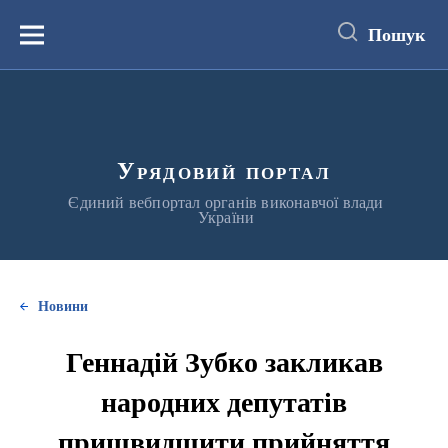
до
основного
Пошук
вмісту
Меню
Урядовий портал
Єдиний вебпортал органів виконавчої влади
України
Новини
Геннадій Зубко закликав
народних депутатів
пришвидшити прийняття