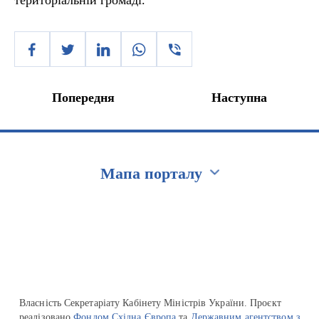
територіальній громаді.
Попередня
Наступна
Мапа порталу
Перейти на сайт Ukraine.ua
Власність Секретаріату Кабінету Міністрів України. Проєкт
реалізовано
Фондом Східна Європа
та
Державним агентством з