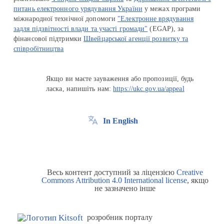
питань електронного урядування України
у межах програми
міжнародної технічної допомоги
"Електронне врядування
задля підзвітності влади та участі громади"
(EGAP), за
фінансової підтримки
Швейцарської агенції розвитку та
співробітництва
Якщо ви маєте зауваження або пропозиції, будь
ласка, напишіть нам:
https://ukc.gov.ua/appeal
In English
Весь контент доступний за ліцензією
Creative
Commons Attribution 4.0 International license
, якщо
не зазначено інше
розробник порталу