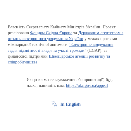
Власність Секретаріату Кабінету Міністрів України. Проєкт
реалізовано
Фондом Східна Європа
та
Державним агентством з
питань електронного урядування України
у межах програми
міжнародної технічної допомоги
"Електронне врядування
задля підзвітності влади та участі громади"
(EGAP), за
фінансової підтримки
Швейцарської агенції розвитку та
співробітництва
Якщо ви маєте зауваження або пропозиції, будь
ласка, напишіть нам:
https://ukc.gov.ua/appeal
In English