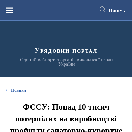
до
основного
Пошук
вмісту
Меню
Урядовий портал
Єдиний вебпортал органів виконавчої влади
України
Новини
ФССУ: Понад 10 тисяч
потерпілих на виробництві
пройшли санаторно-курортне