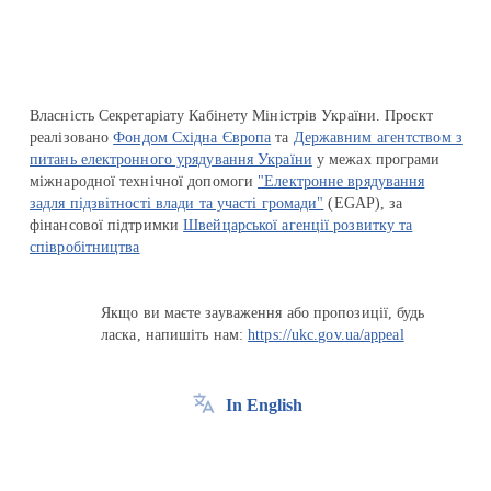
Власність Секретаріату Кабінету Міністрів України. Проєкт
реалізовано
Фондом Східна Європа
та
Державним агентством з
питань електронного урядування України
у межах програми
міжнародної технічної допомоги
"Електронне врядування
задля підзвітності влади та участі громади"
(EGAP), за
фінансової підтримки
Швейцарської агенції розвитку та
співробітництва
Якщо ви маєте зауваження або пропозиції, будь
ласка, напишіть нам:
https://ukc.gov.ua/appeal
In English