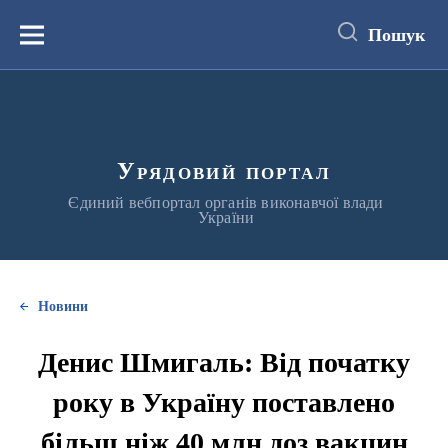
до
основного
Пошук
вмісту
Меню
Урядовий портал
Єдиний вебпортал органів виконавчої влади
України
Новини
Денис Шмигаль: Від початку
року в Україну поставлено
більш ніж 40 млн доз вакцин