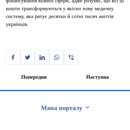
фінансування кожної сфери, адже розуміє, що всі ці
кошти трансформуються у якісно нову медичну
систему, яка рятує десятки й сотні тисяч життів
українців.
Попередня
Наступна
Мапа порталу
Перейти на сайт Ukraine.ua