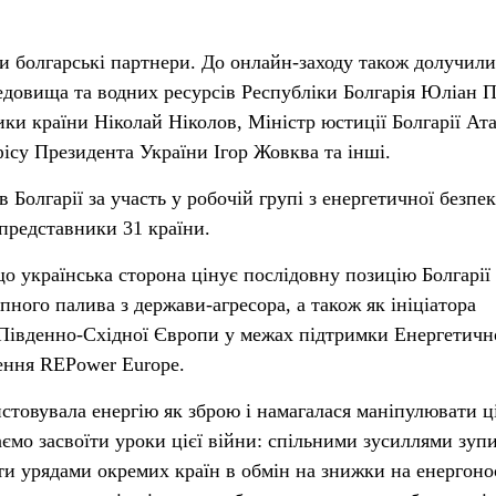
ли болгарські партнери. До онлайн-заходу також долучили
довища та водних ресурсів Республіки Болгарія Юліан 
ики країни Ніколай Ніколов, Міністр юстиції Болгарії Ат
ісу Президента України Ігор Жовква та інші.
Болгарії за участь у робочій групі з енергетичної безпек
 представники 31 країни.
що українська сторона цінує послідовну позицію Болгарії
ного палива з держави-агресора, а також як ініціатора
 Південно-Східної Європи у межах підтримки Енергетичн
ння REPower Europe.
истовувала енергію як зброю і намагалася маніпулювати 
ємо засвоїти уроки цієї війни: спільними зусиллями зуп
ти урядами окремих країн в обмін на знижки на енергонос