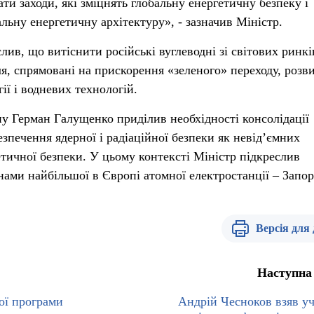
и заходи, які зміцнять глобальну енергетичну безпеку і
льну енергетичну архітектуру», - зазначив Міністр.
ив, що витіснити російські вуглеводні зі світових ринкі
ля, спрямовані на прискорення «зеленого» переходу, розв
ї і водневих технологій.
пу Герман Галущенко приділив необхідності консолідації
зпечення ядерної і радіаційної безпеки як невід’ємних
етичної безпеки. У цьому контексті Міністр підкреслив
нами найбільшої в Європі атомної електростанції – Запор
Версія для
Наступна
ої програми
Андрій Чесноков взяв уч