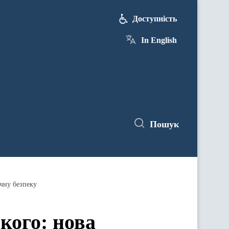
Доступність
In English
Пошук
ичну безпеку
кого: нова