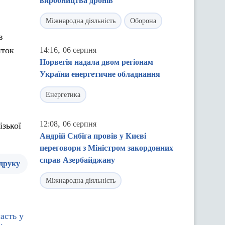
виробництва дронів
Міжнародна діяльність
Оборона
в
,
иток
14:16
06 серпня
Норвегія надала двом регіонам
України енергетичне обладнання
Енергетика
,
12:08
06 серпня
ізької
Андрій Сибіга провів у Києві
переговори з Міністром закордонних
справ Азербайджану
 друку
Міжнародна діяльність
асть у