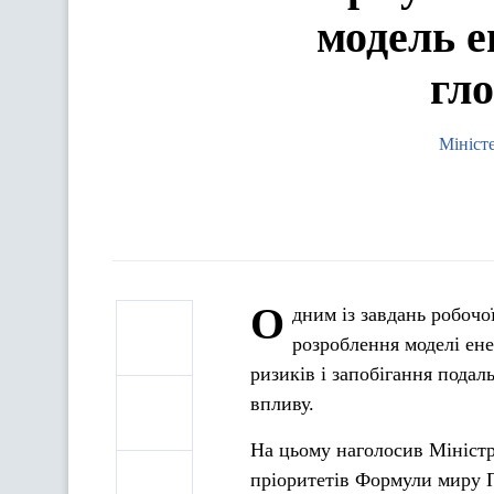
модель е
гло
Мініст
О
дним із завдань робочо
розроблення моделі ене
ризиків і запобігання подал
впливу.
На цьому наголосив Міністр
пріоритетів Формули миру П