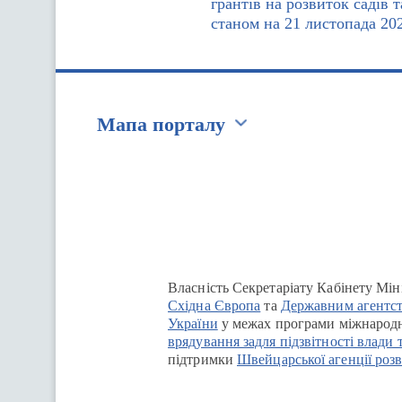
грантів на розвиток садів 
станом на 21 листопада 20
Мапа порталу
Перейти на сайт Ukraine.ua
Власність Секретаріату Кабінету Мін
Східна Європа
та
Державним агентст
України
у межах програми міжнародн
врядування задля підзвітності влади 
підтримки
Швейцарської агенції розв