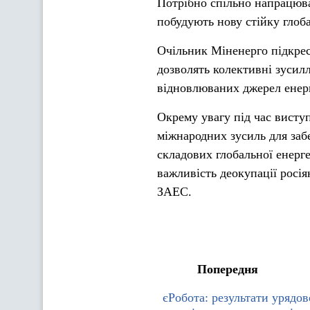
Потрібно спільно напрацюват
побудують нову стійку глоба
Очільник Міненерго підкресл
дозволять колективні зусил
відновлюваних джерел енергі
Окрему увагу під час висту
міжнародних зусиль для забе
складових глобальної енерг
важливість деокупації росія
ЗАЕС.
Попередня
єРобота: результати урядов