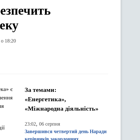
безпечить
пеку
 о 18:20
ка» є
За темами:
шення
«Енергетика»,
ля
«Міжнародна діяльність»
,
23:02
06 серпня
ії
Завершився четвертий день Наради
керівників закордонних