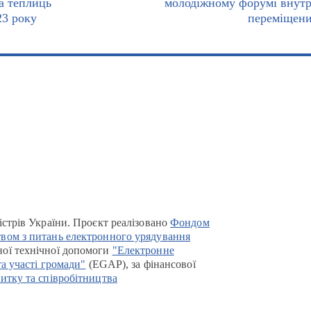
та теплиць
молодіжному форумі внут
23 року
переміщени
істрів України. Проєкт реалізовано
Фондом
вом з питань електронного урядування
ої технічної допомоги
"Електронне
та участі громади"
(EGAP), за фінансової
итку та співробітництва