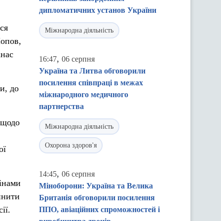
дипломатичних установ України
ся
Міжнародна діяльність
Попов,
анас
,
16:47
06 серпня
Україна та Литва обговорили
посилення співпраці в межах
и, до
міжнародного медичного
партнерства
 щодо
Міжнародна діяльність
Охорона здоров'я
ої
,
14:45
06 серпня
цінами
Міноборони: Україна та Велика
инити
Британія обговорили посилення
ії.
ППО, авіаційних спроможностей і