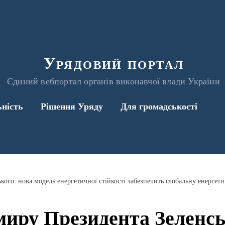
Урядовий портал
Єдиний вебпортал органів виконавчої влади України
ьність
Рішення Уряду
Для громадськості
ого: нова модель енергетичної стійкості забезпечить глобальну енергет
иру Президента Зеленсь