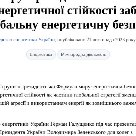
нергетичної стійкості за
бальну енергетичну без
ерство енергетики України
, опубліковано 21 листопада 2023 року
Енергетика
Міжнародна діяльність
ї групи «Президентська Формула миру: енергетична безпе
ргетичної стійкості як частини глобальної стратегії змен
ьшій агресії з використанням енергії як зовнішнього важе
 енергетики України Герман Галущенко під час презентац
резидента України Володимира Зеленського для колег з