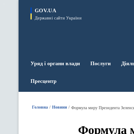
до
основного
GOV.UA
вмісту
Державні сайти України
Уряд і органи влади
Послуги
Діял
Пресцентр
Головна
Новини
Формула миру Президента Зеленськ
Формула м