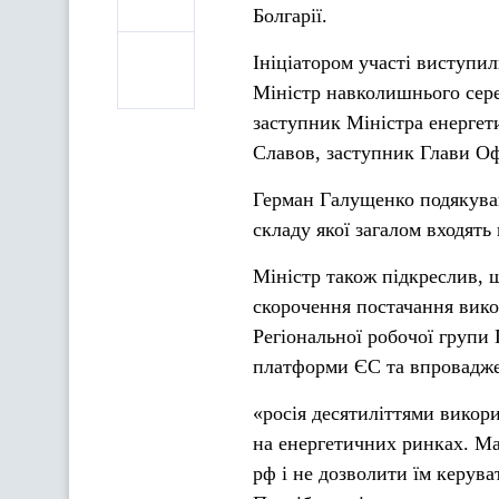
Болгарії.
Ініціатором участі виступи
Міністр навколишнього сере
заступник Міністра енергет
Славов, заступник Глави Оф
Герман Галущенко подякував 
складу якої загалом входять
Міністр також підкреслив, 
скорочення постачання викоп
Регіональної робочої групи
платформи ЄС та впровадже
«росія десятиліттями викор
на енергетичних ринках. Ма
рф і не дозволити їм керува