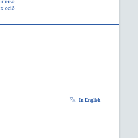
рішньо
х осіб
In English