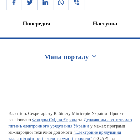
Попередня
Наступна
Мапа порталу
Перейти на сайт Ukraine.ua
Власність Секретаріату Кабінету Міністрів України. Проєкт
реалізовано
Фондом Східна Європа
та
Державним агентством з
питань електронного урядування України
у межах програми
міжнародної технічної допомоги
"Електронне врядування
задля підзвітності влади та участі громади"
(EGAP), за