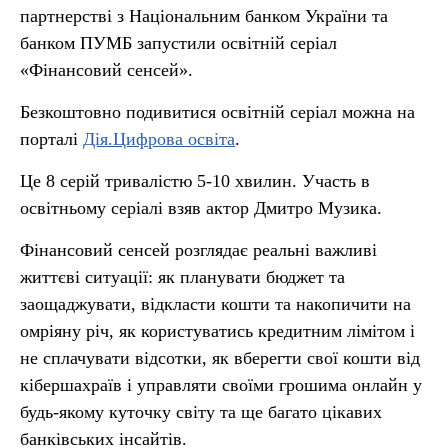
партнерстві з Національним банком України та
банком ПУМБ запустили освітній серіал
«Фінансовий сенсей».
Безкоштовно подивитися освітній серіал можна на
порталі
Дія.Цифрова освіта
.
Це 8 серій тривалістю 5-10 хвилин. Участь в
освітньому серіалі взяв актор Дмитро Музика.
Фінансовий сенсей розглядає реальні важливі
життєві ситуації: як планувати бюджет та
заощаджувати, відкласти кошти та накопичити на
омріяну річ, як користуватись кредитним лімітом і
не сплачувати відсотки, як вберегти свої кошти від
кібершахраїв і управляти своїми грошима онлайн у
будь-якому куточку світу та ще багато цікавих
банківських інсайтів.