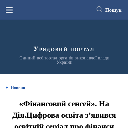
до
основного
Пошук
вмісту
Меню
Урядовий портал
Єдиний вебпортал органів виконавчої влади
України
Новини
«Фінансовий сенсей». На
Дія.Цифрова освіта з’явився
освітній серіал про фінанси