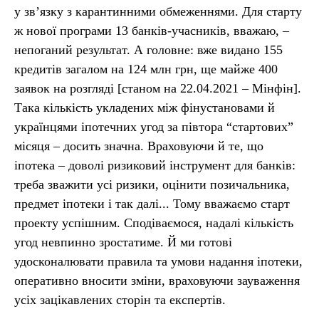
у зв’язку з карантинними обмеженнями. Для старту
ж нової програми 13 банків-учасників, вважаю, –
непоганий результат. А головне: вже видано 155
кредитів загалом на 124 млн грн, ще майже 400
заявок на розгляді [станом на 22.04.2021 – Мінфін].
Така кількість укладених між фінустановами й
українцями іпотечних угод за півтора “стартових”
місяця – досить значна. Враховуючи й те, що
іпотека – доволі ризиковий інструмент для банків:
треба зважити усі ризики, оцінити позичальника,
предмет іпотеки і так далі... Тому вважаємо старт
проекту успішним. Сподіваємося, надалі кількість
угод невпинно зростатиме. Й ми готові
удосконалювати правила та умови надання іпотеки,
оперативно вносити зміни, враховуючи зауваження
усіх зацікавлених сторін та експертів.