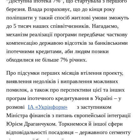
“Доступна іпотека 7%”, що стартувала з першого
березня. Влада розраховує, що до кінця року
поліпшити у такий спосіб житлові умови зможуть
до 5 тисяч наших співвітчизників. Нагадаємо,
механізм реалізації програми передбачає часткову
компенсацію державою відсотків за банківськими
іпотечними кредитами, аби людям позики
обходилися не більше 7% річних.
Про підсумки перших місяців втілення проекту,
виявлення недоліків і виправлення можливих
помилок, а також про перспективи цієї та інших
програм іпотечного кредитування в Україні – у
розмові
ІА «Укрінформ»
з заступником
Міністра фінансів з питань європейської інтеграції
Юрієм Драганчуком. Торкнемося й іншої сфери
відповідальності посадовця – державного сегменту