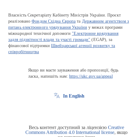
Власність Секретаріату Кабінету Міністрів України. Проєкт
реалізовано
Фондом Східна Європа
та
Державним агентством з
питань електронного урядування України
у межах програми
міжнародної технічної допомоги
"Електронне врядування
задля підзвітності влади та участі громади"
(EGAP), за
фінансової підтримки
Швейцарської агенції розвитку та
співробітництва
Якщо ви маєте зауваження або пропозиції, будь
ласка, напишіть нам:
https://ukc.gov.ua/appeal
In English
Весь контент доступний за ліцензією
Creative
Commons Attribution 4.0 International license
, якщо