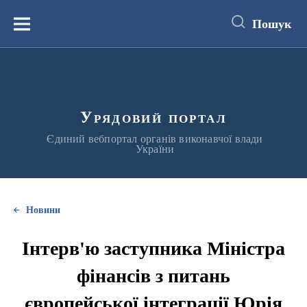
до
основного
Пошук
вмісту
Меню
Урядовий портал
Єдиний вебпортал органів виконавчої влади
України
Новини
Інтерв'ю заступника Міністра
фінансів з питань
європейської інтеграції Юрія