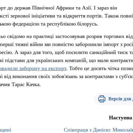
т до держав Північної Африки та Азії. І зараз він
сті зернової ініціативи та відкриття портів. Також повн
ською федерацією та республікою білорусь.
ньо свідомо на практиці застосовував розрив торгових ві
 перші тижні війни ми повністю заборонили імпорт з росі
гресію. А зараз для того, щоб посилити санкційний тиск т
ві підстави для українських компаній, що мали контрактн
овадили заборону на експорт
. Тобто це досить чітка пози
ні від виконання своїх зобов'язань за контрактами з суб'є
начив Тарас Качка.
Версія для
Наступна
вщині
Співпраця з Данією: Микола