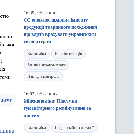
,
16:39
05 серпня
істю
ЄС оновлює правила імпорту
продукції тваринного походження:
що варто врахувати українським
дносин
експортерам
йської
а
Економіка
Євроінтеграція
і
Земля і агрокомплекс
ція –
ктами
Нагляд і контроль
,
16:02
05 серпня
 друку
Мінекономіки: Підсумки
гуманітарного розмінування за
липень
Економіка
Надзвичайні ситуації
ївщина