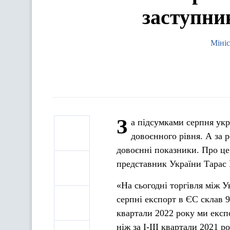
заступни
Мініс
З
а підсумками серпня ук
довоєнного рівня. А за р
довоєнні показники. Про це
представник України Тарас 
«На сьогодні торгівля між 
серпні експорт в ЄС склав 9
квартали 2022 року ми експо
ніж за І-ІІІ квартали 2021 р