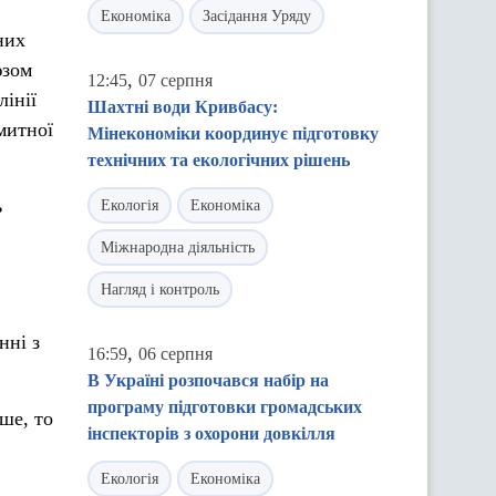
Економіка
Засідання Уряду
них
юзом
,
12:45
07 серпня
інії
Шахтні води Кривбасу:
митної
Мінекономіки координує підготовку
технічних та екологічних рішень
ь
Екологія
Економіка
Міжнародна діяльність
Нагляд і контроль
нні з
,
16:59
06 серпня
В Україні розпочався набір на
програму підготовки громадських
ше, то
інспекторів з охорони довкілля
Екологія
Економіка