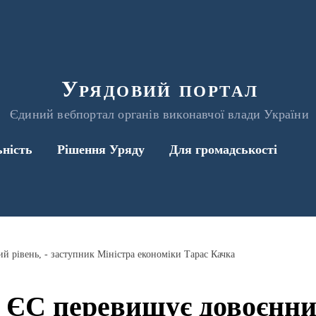
Урядовий портал
Єдиний вебпортал органів виконавчої влади України
ьність
Рішення Уряду
Для громадськості
 рівень, - заступник Міністра економіки Тарас Качка
 ЄС перевищує довоєнний