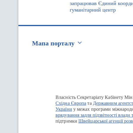
запрацював Єдиний коорд
гуманітарний центр
Мапа порталу
Перейти на сайт Ukraine.ua
Власність Секретаріату Кабінету Мін
Східна Європа
та
Державним агентст
України
у межах програми міжнародн
врядування задля підзвітності влади 
підтримки
Швейцарської агенції розв