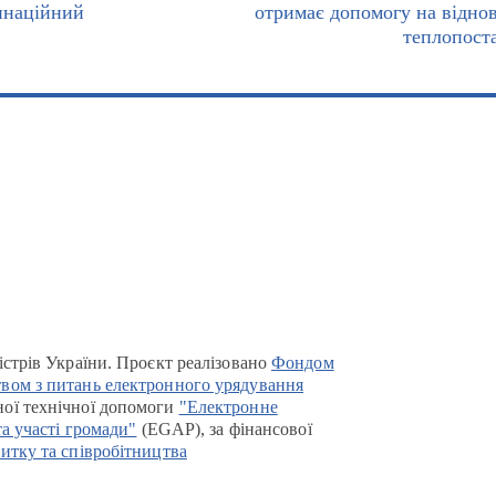
инаційний
отримає допомогу на відно
теплопост
істрів України. Проєкт реалізовано
Фондом
вом з питань електронного урядування
ої технічної допомоги
"Електронне
та участі громади"
(EGAP), за фінансової
итку та співробітництва