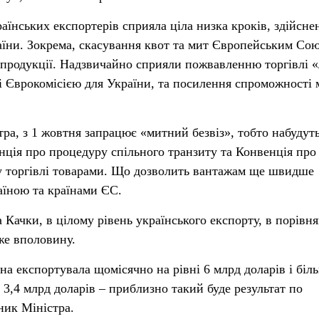
аїнських експортерів сприяла ціла низка кроків, здійсне
аїни. Зокрема, скасування квот та мит Європейським Со
 продукції. Надзвичайно сприяли пожвавленню торгівлі «л
ні Єврокомісією для України, та посилення спроможності 
ра, з 1 жовтня запрацює «митний безвіз», тобто набудут
нція про процедуру спільного транзиту та Конвенція про
 торгівлі товарами. Що дозволить вантажам ще швидше
аїною та країнами ЄС.
 Качки, в цілому рівень українського експорту, в порівня
же вполовину.
а експортувала щомісячно на рівні 6 млрд доларів і біль
 3,4 млрд доларів – приблизно такий буде результат по
ник Міністра.