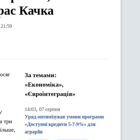
рас Качка
 21:59
осяг
За темами:
«Економіка»,
«Євроінтеграція»
,
14:03
07 серпня
У
Уряд оптимізував умови програми
а три
«Доступні кредити 5-7-9%» для
більше,
аграріїв