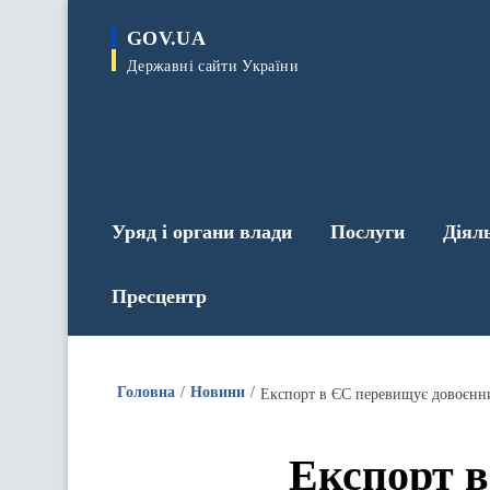
до
основного
GOV.UA
вмісту
Державні сайти України
Уряд і органи влади
Послуги
Діял
Пресцентр
Головна
Новини
Експорт в ЄС перевищує довоєнний
Експорт в