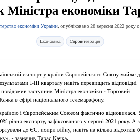
к Міністра економіки Та
терство економіки України
, опубліковано 28 вересня 2022 року о
Економіка
Євроінтеграція
раїнський експорт у країни Європейського Союзу майже д
езультатами І-ІІІ кварталу навіть перевищить відповідні
 повідомив заступник Міністра економіки - Торговий
Качка в ефірі національного телемарафону.
Україною і Європейським Союзом фактично відновилася. 
0% рівня експорту, зафіксованого у серпні 2021 року. А з
ртували до ЄС, попри війну, навіть на кілька відсотків 
оку», - зазначив Тарас Качка.