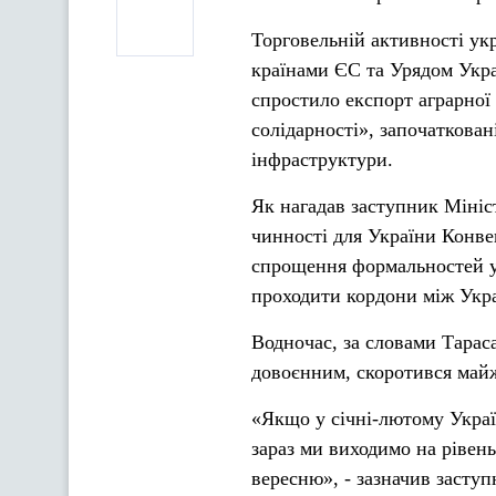
Торговельній активності укр
країнами ЄС та Урядом Укр
спростило експорт аграрної
солідарності», започаткова
інфраструктури.
Як нагадав заступник Мініст
чинності для України Конве
спрощення формальностей у
проходити кордони між Укр
Водночас, за словами Тараса
довоєнним, скоротився май
«Якщо у січні-лютому Україн
зараз ми виходимо на рівень
вересню», - зазначив заступ