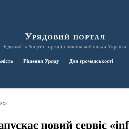
Урядовий портал
Єдиний вебпортал органів виконавчої влади України
ьність
Рішення Уряду
Для громадськості
TAX»
пускає новий сервіс «i