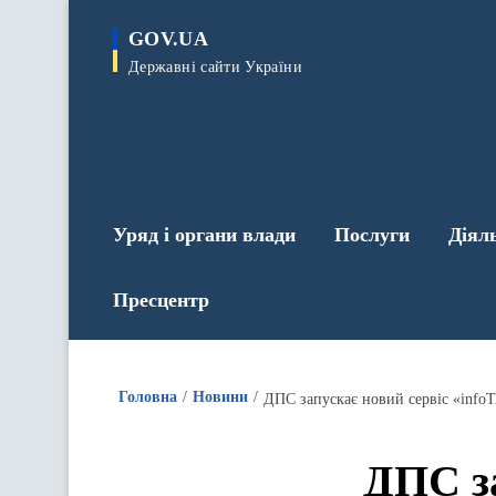
до
основного
GOV.UA
вмісту
Державні сайти України
Уряд і органи влади
Послуги
Діял
Пресцентр
Головна
Новини
ДПС запускає новий сервіс «info
ДПС за