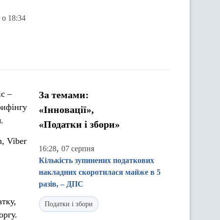
 о 18:34
с –
За темами:
рифінгу
«Інновації»,
.
«Податки і збори»
, Viber
,
16:28
07 серпня
Кількість зупинених податкових
накладних скоротилася майже в 5
разів, – ДПС
атку,
Податки і збори
оргу.