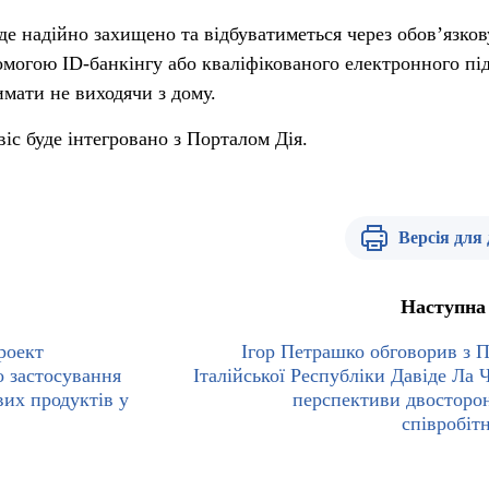
де надійно захищено та відбуватиметься через обов’язков
омогою ID-банкінгу або кваліфікованого електронного пі
имати не виходячи з дому.
іс буде інтегровано з Порталом Дія.
Версія для
Наступна
роект
Ігор Петрашко обговорив з 
 застосування
Італійської Республіки Давіде Ла Ч
вих продуктів у
перспективи двосторо
співробіт