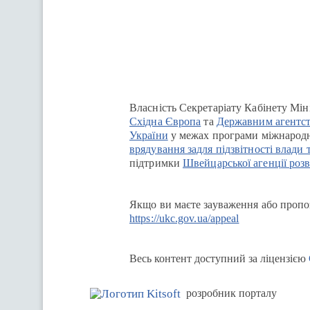
Перейти на сайт Ukraine.ua
Власність Секретаріату Кабінету Мін
Східна Європа
та
Державним агентст
України
у межах програми міжнародн
врядування задля підзвітності влади 
підтримки
Швейцарської агенції розв
Якщо ви маєте зауваження або пропоз
https://ukc.gov.ua/appeal
Весь контент доступний за ліцензією
розробник порталу