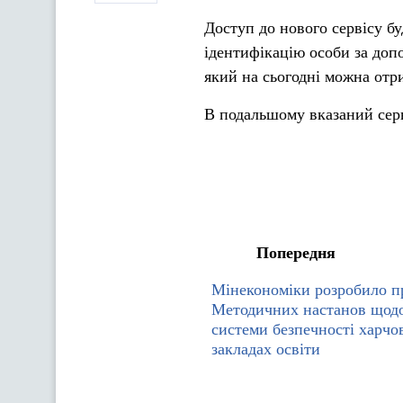
Доступ до нового сервісу бу
ідентифікацію особи за доп
який на сьогодні можна отр
В подальшому вказаний серв
Попередня
Мінекономіки розробило п
Методичних настанов щодо
системи безпечності харчо
закладах освіти