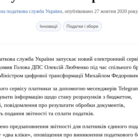
на податкова служба України
, опубліковано 27 жовтня 2020 року
Інновації
Податки і збори
аткова служба України запускає новий електронний серві
домив Голова ДПС Олексій Любченко під час спільного б
– Міністром цифрової трансформації Михайлом Федоровим
ого сервісу платники за допомогою месенджерів Telegram
увати інформацію щодо стану розрахунків з бюджетом,
ні, повідомлення про результати обробки документів,
ь подання звітності та сплати податків.
ено предзаповнення звітності для платників єдиного под
 у «два кліки», оповіщення про виникнення податкового б