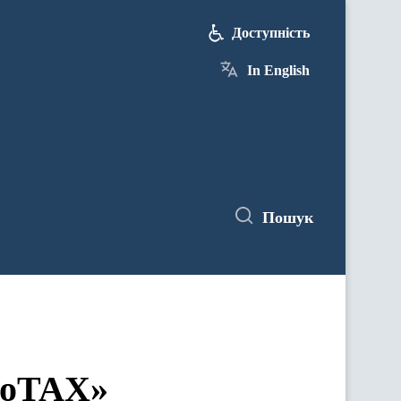
Доступність
In English
Пошук
nfoTAX»