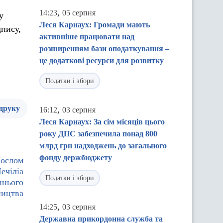
,
14:23
05 серпня
у
Леся Карнаух: Громади мають
дпису,
активніше працювати над
розширенням бази оподаткування –
це додаткові ресурси для розвитку
Податки і збори
 друку
,
16:12
03 серпня
Леся Карнаух: За сім місяців цього
року ДПС забезпечила понад 800
млрд грн надходжень до загального
фонду держбюджету
Послом
ечіліа
Податки і збори
ннього
ництва
,
14:25
03 серпня
Державна прикордонна служба та