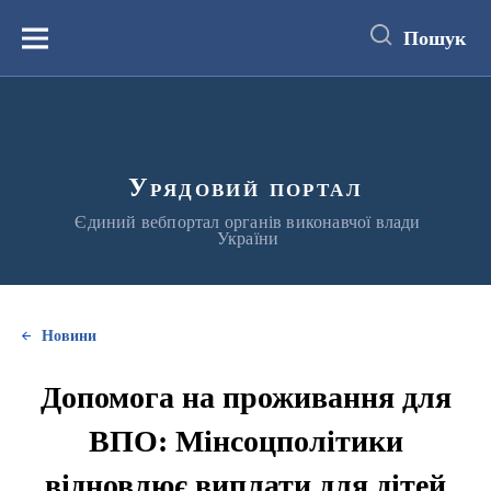
до
основного
Пошук
вмісту
Меню
Урядовий портал
Єдиний вебпортал органів виконавчої влади
України
Новини
Допомога на проживання для
ВПО: Мінсоцполітики
відновлює виплати для дітей