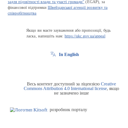
задля підзвітності влади та участі громади"
(EGAP), за
фінансової підтримки
Швейцарської агенції розвитку та
співробітництва
Якщо ви маєте зауваження або пропозиції, будь
ласка, напишіть нам:
https://ukc.gov.ua/appeal
In English
Весь контент доступний за ліцензією
Creative
Commons Attribution 4.0 International license
, якщо
не зазначено інше
розробник порталу