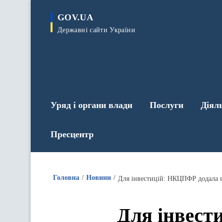
до
основного
GOV.UA
вмісту
Державні сайти України
Уряд і органи влади
Послуги
Діял
Пресцентр
Головна
Новини
Для інвестицій: НКЦПФР додала но
Для інвест