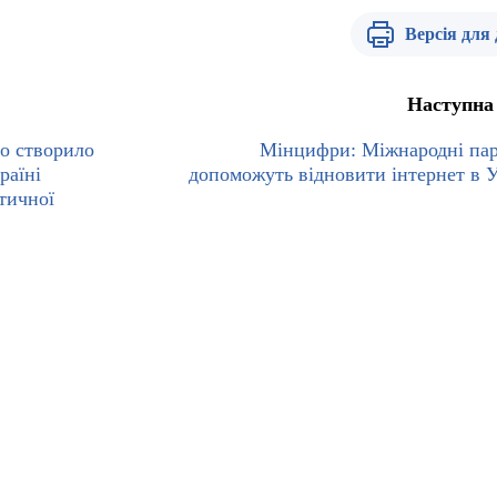
Версія для
Наступна
о створило
Мінцифри: Міжнародні па
раїні
допоможуть відновити інтернет в У
тичної