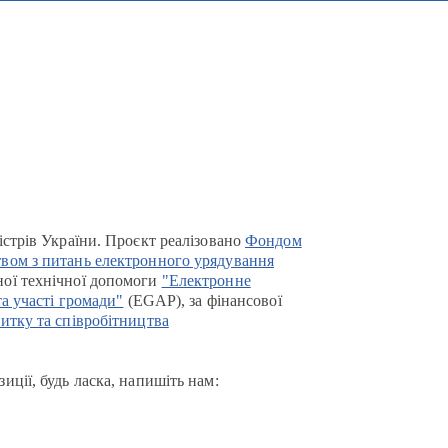
істрів України. Проєкт реалізовано
Фондом
вом з питань електронного урядування
ої технічної допомоги
"Електронне
та участі громади"
(EGAP), за фінансової
итку та співробітництва
иції, будь ласка, напишіть нам: