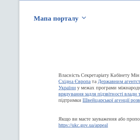
Мапа порталу
Перейти на сайт Ukraine.ua
Власність Секретаріату Кабінету Мін
Східна Європа
та
Державним агентст
України
у межах програми міжнародн
врядування задля підзвітності влади 
підтримки
Швейцарської агенції розв
Якщо ви маєте зауваження або пропоз
https://ukc.gov.ua/appeal