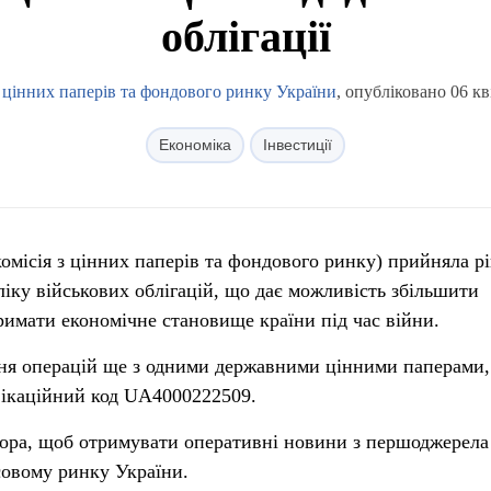
облігації
з цінних паперів та фондового ринку України
, опубліковано 06 кв
Економіка
Інвестиції
місія з цінних паперів та фондового ринку) прийняла р
ку військових облігацій, що дає можливість збільшити
дтримати економічне становище країни під час війни.
ння операцій ще з одними державними цінними паперами
фікаційний код UA4000222509.
ора, щоб отримувати оперативні новини з першоджерела
нсовому ринку України.