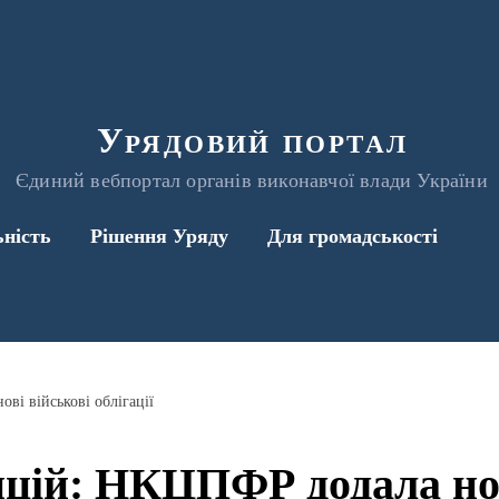
Урядовий портал
Єдиний вебпортал органів виконавчої влади України
ьність
Рішення Уряду
Для громадськості
ві військові облігації
ицій: НКЦПФР додала нов